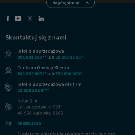
Na górę strony
Skontaktuj się z nami
Infolinia sprzedażowa
801 801 100**
lub
22 358 15 25*
Centrum Obsługi Klienta
801 802 803**
lub
793 800 300*
Infolinia sprzedażowa dla firm
22 358 15 50***
Netia S. A.
skr. pocztowa nr 597
40-950 Katowice S105
MIGOLINIA
*Opłata za połączenia zgodna z taryfą Twojego