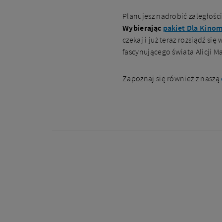
Planujesz nadrobić zaległości
Wybierając
pakiet Dla Kino
czekaj i już teraz rozsiądź s
fascynującego świata Alicji Ma
Zapoznaj się również z naszą