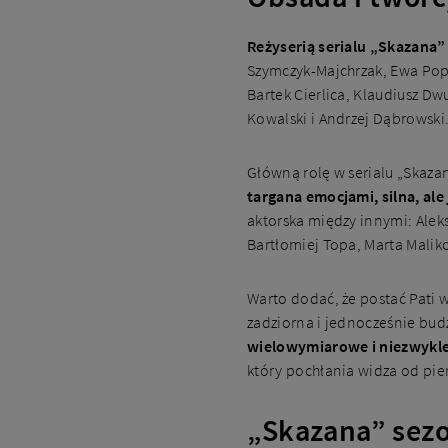
Reżyserią serialu „Skazana” 
Szymczyk-Majchrzak, Ewa Popi
Bartek Cierlica, Klaudiusz D
Kowalski i Andrzej Dąbrowski
Główną rolę w serialu „Skazan
targana emocjami, silna, a
aktorska między innymi: Aleks
Bartłomiej Topa, Marta Malik
Warto dodać, że postać Pati 
zadziorna i jednocześnie budz
wielowymiarowe i niezwykl
który pochłania widza od pie
„Skazana” sezon