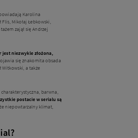
dpowiadają Karolina
Flis, Mikołaj Łebkowski,
tażem zajął się Andrzej
r jest niezwykle złożona,
 pojawia się znakomita obsada
 Witkowski, a także
 charakterystyczna, barwna,
zystkie postacie w serialu są
akże niepowtarzalny klimat,
ial?