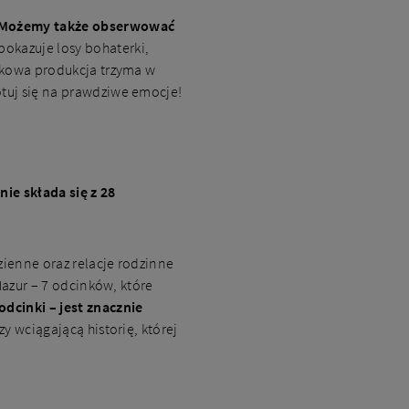
Możemy także obserwować
 pokazuje losy bohaterki,
ątkowa produkcja trzyma w
otuj się na prawdziwe emocje!
nie składa się z 28
zienne oraz relacje rodzinne
Mazur – 7 odcinków, które
odcinki – jest znacznie
y wciągającą historię, której