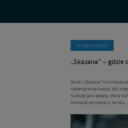
kanały
26 czerwca 2025
„Skazana” – gdzie 
Serial „Skazana” to produkcja
nadarzyła się okazja, aby obe
Kuleszę jako sędzię, która tra
Dowiedz się więcej o serialu 