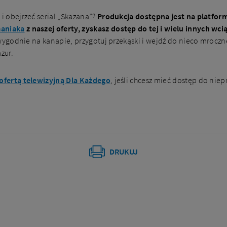
 i obejrzeć serial „Skazana”?
Produkcja dostępna jest na platfo
maniaka
z naszej oferty, zyskasz dostęp do tej i wielu innych wc
ię wygodnie na kanapie, przygotuj przekąski i wejdź do nieco mrocz
zur.
ofertą telewizyjną Dla Każdego
, jeśli chcesz mieć dostęp do nie
DRUKUJ