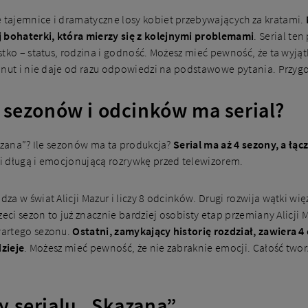
tajemnice i dramatyczne losy kobiet przebywających za kratami.
bohaterki, która mierzy się z kolejnymi problemami
. Serial ten
stko – status, rodzina i godność. Możesz mieć pewność, że ta wyj
inut i nie daje od razu odpowiedzi na podstawowe pytania. Przyg
e sezonów i odcinków ma serial?
azana”? Ile sezonów ma ta produkcja?
Serial ma aż 4 sezony, a łącz
i długą i emocjonującą rozrywkę przed telewizorem.
a w świat Alicji Mazur i liczy 8 odcinków. Drugi rozwija wątki wię
zeci sezon to już znacznie bardziej osobisty etap przemiany Alicji 
wartego sezonu.
Ostatni, zamykający historię rozdział, zawiera 4 
dzieje
. Możesz mieć pewność, że nie zabraknie emocji. Całość tworz
y serialu „Skazana”