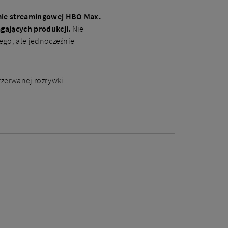
rmie streamingowej HBO Max.
iągających produkcji.
Nie
nego, ale jednocześnie
przerwanej rozrywki.