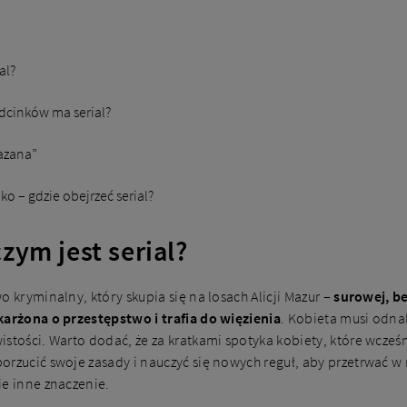
al?
odcinków ma serial?
kazana”
lko – gdzie obejrzeć serial?
zym jest serial?
o kryminalny, który skupia się na losach Alicji Mazur –
surowej, b
karżona o przestępstwo i trafia do więzienia
. Kobieta musi odnal
stości. Warto dodać, że za kratkami spotyka kobiety, które wcześ
orzucić swoje zasady i nauczyć się nowych reguł, aby przetrwać w
ie inne znaczenie.