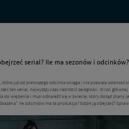
obejrzeć serial? Ile ma sezonów i odcinków
, która już od pierwszego odcinka wciąga i nie pozwala oderwać się
jrzeć ten serial, najwyższy czas nadrobić zaległości. W roli główn
fia do więzienia i musi odnaleźć się w świecie, który dotąd znany je
„Skazana”. Ile odcinków ma ta produkcja? Gdzie ją obejrzeć? Spraw