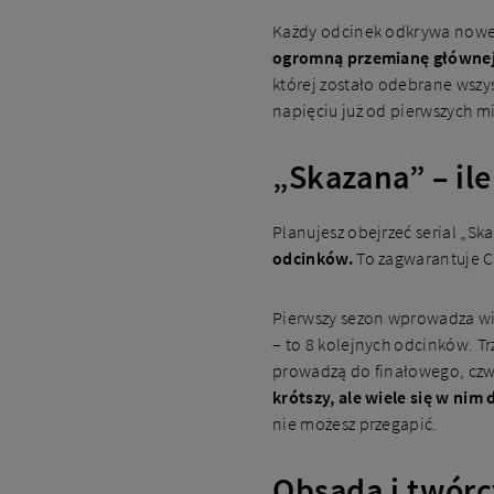
Każdy odcinek odkrywa nowe 
ogromną przemianę głównej 
której zostało odebrane wszy
napięciu już od pierwszych m
„Skazana” – il
Planujesz obejrzeć serial „Sk
odcinków.
To zagwarantuje C
Pierwszy sezon wprowadza widz
– to 8 kolejnych odcinków. Tr
prowadzą do finałowego, cz
krótszy, ale wiele się w nim 
nie możesz przegapić.
Obsada i twórc