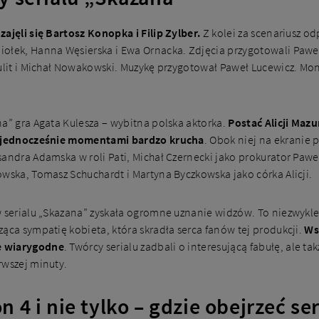
zajęli się Bartosz Konopka i Filip Zylber.
Z kolei za scenariusz o
ołek, Hanna Węsierska i Ewa Ornacka. Zdjęcia przygotowali Paweł 
wulit i Michał Nowakowski. Muzykę przygotował Paweł Lucewicz. Mon
.
a” gra Agata Kulesza – wybitna polska aktorka.
Postać Alicji Mazu
le jednocześnie momentami bardzo krucha
. Obok niej na ekranie
andra Adamska w roli Pati, Michał Czernecki jako prokurator Paweł
owska, Tomasz Schuchardt i Martyna Byczkowska jako córka Alicji.
w serialu „Skazana” zyskała ogromne uznanie widzów. To niezwykle
ąca sympatię kobieta, która skradła serca fanów tej produkcji.
Ws
e wiarygodne
. Twórcy serialu zadbali o interesującą fabułę, ale t
rwszej minuty.
 4 i nie tylko – gdzie obejrzeć ser