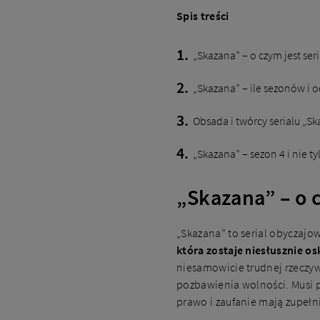
Spis treści
„Skazana” – o czym jest seri
„Skazana” – ile sezonów i 
Obsada i twórcy serialu „S
„Skazana” – sezon 4 i nie ty
„Skazana” – o c
„Skazana” to serial obyczajow
która zostaje niesłusznie os
niesamowicie trudnej rzeczywi
pozbawienia wolności. Musi p
prawo i zaufanie mają zupełn