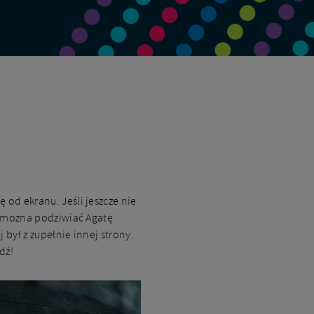
?
 od ekranu. Jeśli jeszcze nie
ej można podziwiać Agatę
j był z zupełnie innej strony.
dź!