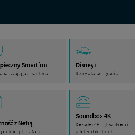
pieczny Smartfon
Disney+
ona Twojego smartfona
Rozrywka bez granic
Soundbox 4K
tność z Netią
Dekoder 4K z głośnikiem i
j online, płać z Netią
pilotem bluetooth