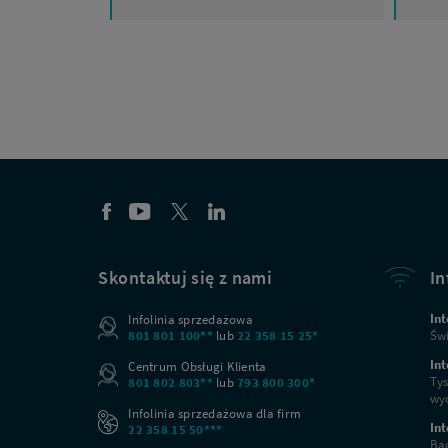
Skontaktuj się z nami
In
Int
Infolinia sprzedażowa
801 801 100**
lub
22 358 15 25*
Świ
Int
Centrum Obsługi Klienta
Tys
801 802 803**
lub
793 800 300*
wyc
Infolinia sprzedażowa dla firm
Int
22 358 15 50***
Bąd