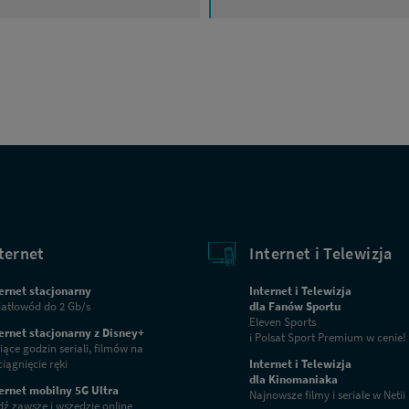
ternet
Internet i Telewizja
ernet stacjonarny
Internet i Telewizja
atłowód do 2 Gb/s
dla Fanów Sportu
Eleven Sports
ernet stacjonarny z Disney+
i Polsat Sport Premium w cenie!
iące godzin seriali, filmów na
iągnięcie ręki
Internet i Telewizja
dla Kinomaniaka
ernet mobilny 5G Ultra
Najnowsze filmy i seriale w Netii
ź zawsze i wszędzie online