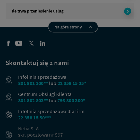
Ile trwa przeniesienie usług
Na górę strony
Skontaktuj się z nami
Infolinia sprzedażowa
801 801 100**
lub
22 358 15 25*
Centrum Obsługi Klienta
801 802 803**
lub
793 800 300*
Infolinia sprzedażowa dla firm
22 358 15 50***
Netia S. A.
skr. pocztowa nr 597