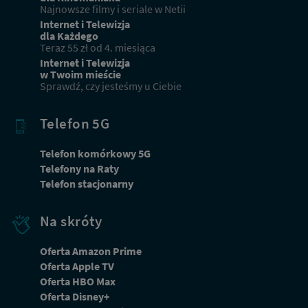
Najnowsze filmy i seriale w Netii
Internet i Telewizja
dla Każdego
Teraz 55 zł od 4. miesiąca
Internet i Telewizja
w Twoim mieście
Sprawdź, czy jesteśmy u Ciebie
Telefon 5G
Telefon komórkowy 5G
Telefony na Raty
Telefon stacjonarny
Na skróty
Oferta Amazon Prime
Oferta Apple TV
Oferta HBO Max
Dbamy o Twoją prywatność
Oferta Disney+
Używamy plików cookies lub podobnych technologii w celu zapewnienia Ci dostępu do serwisu,