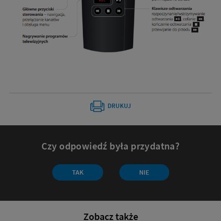
DRUKUJ
Czy odpowiedź była przydatna?
Czy
TAK
NIE
odpowiedź
była
przydatna?
Zobacz także