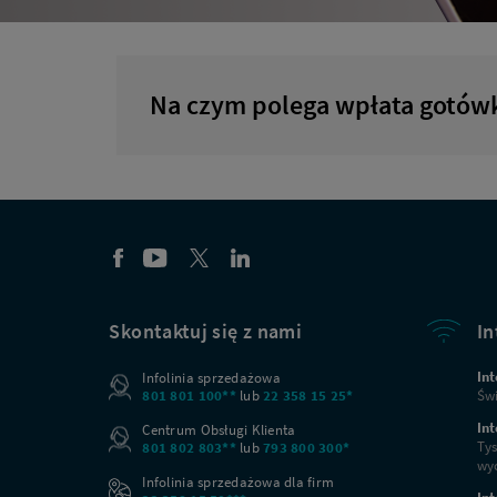
kanały
Na czym polega wpłata gotó
Skontaktuj się z nami
In
Int
Infolinia sprzedażowa
801 801 100**
lub
22 358 15 25*
Świ
Int
Centrum Obsługi Klienta
Tys
801 802 803**
lub
793 800 300*
wyc
Infolinia sprzedażowa dla firm