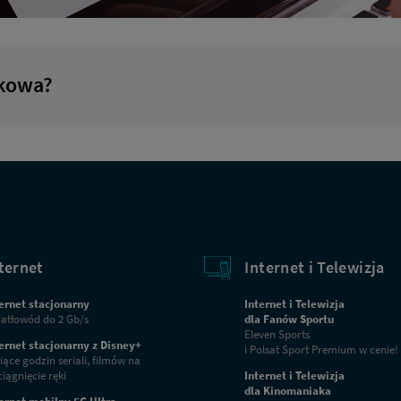
wkowa?
ternet
Internet i Telewizja
ernet stacjonarny
Internet i Telewizja
atłowód do 2 Gb/s
dla Fanów Sportu
Eleven Sports
ernet stacjonarny z Disney+
i Polsat Sport Premium w cenie!
iące godzin seriali, filmów na
iągnięcie ręki
Internet i Telewizja
dla Kinomaniaka