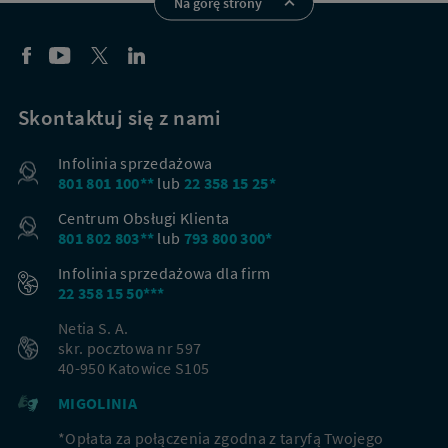
Na górę strony
Skontaktuj się z nami
Infolinia sprzedażowa
801 801 100**
lub
22 358 15 25*
Centrum Obsługi Klienta
801 802 803**
lub
793 800 300*
Infolinia sprzedażowa dla firm
22 358 15 50***
Netia S. A.
skr. pocztowa nr 597
40-950 Katowice S105
MIGOLINIA
*Opłata za połączenia zgodna z taryfą Twojego