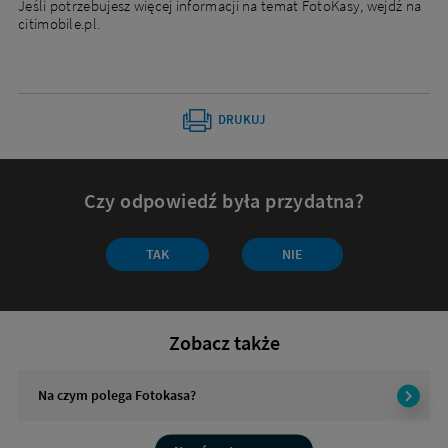
Jeśli potrzebujesz więcej informacji na temat FotoKasy, wejdź na
citimobile.pl.
DRUKUJ
Czy odpowiedź była przydatna?
Czy
TAK
NIE
odpowiedź
była
przydatna?
Zobacz także
Na czym polega Fotokasa?