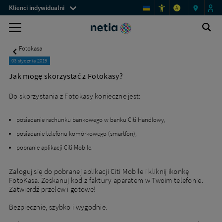
Menu
Jak
Klienci indywidualni
A
mogę
przestrzeni
skorzystać
Pomoc
Ot
klienckich
Wyszukiwarka
z
wy
-
Fotokasy?
Fotokasa
-
informacje
Netia
03 stycznia 2019
dla
Jak mogę skorzystać z Fotokasy?
klientów
Do skorzystania z Fotokasy konieczne jest:
posiadanie rachunku bankowego w banku Citi Handlowy,
posiadanie telefonu komórkowego (smartfon),
pobranie aplikacji Citi Mobile.
Zaloguj się do pobranej aplikacji Citi Mobile i kliknij ikonkę
FotoKasa. Zeskanuj kod z faktury aparatem w Twoim telefonie.
Zatwierdź przelew i gotowe!
Bezpiecznie, szybko i wygodnie.