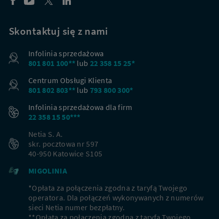
Skontaktuj się z nami
Infolinia sprzedażowa
801 801 100**
lub
22 358 15 25*
Centrum Obsługi Klienta
801 802 803**
lub
793 800 300*
Infolinia sprzedażowa dla firm
22 358 15 50***
Netia S. A.
skr. pocztowa nr 597
40-950 Katowice S105
MIGOLINIA
*Opłata za połączenia zgodna z taryfą Twojego
operatora. Dla połączeń wykonywanych z numerów
sieci Netia numer bezpłatny.
**Opłata za połączenia zgodna z taryfą Twojego