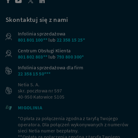
Skontaktuj się z nami
Infolinia sprzedażowa
801 801 100**
lub
22 358 15 25*
Centrum Obsługi Klienta
801 802 803**
lub
793 800 300*
Infolinia sprzedażowa dla firm
22 358 15 50***
Netia S. A.
skr. pocztowa nr 597
40-950 Katowice S105
MIGOLINIA
*Opłata za połączenia zgodna z taryfą Twojego
operatora. Dla połączeń wykonywanych z numerów
sieci Netia numer bezpłatny.
**Opłata za połączenia zgodna z taryfą Twojego