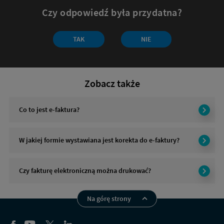
Czy odpowiedź była przydatna?
Czy
TAK
NIE
odpowiedź
była
przydatna?
Zobacz także
Co to jest e-faktura?
W jakiej formie wystawiana jest korekta do e-faktury?
Czy fakturę elektroniczną można drukować?
Na górę strony