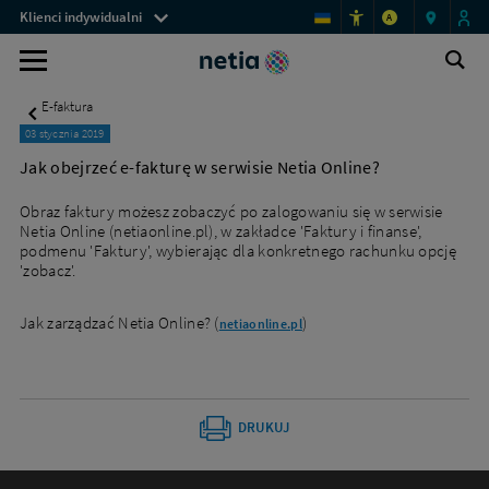
Menu
Jak
Klienci indywidualni
A
obejrzeć
przestrzeni
e-
Logo
Ot
klienckich
Wyszukiwarka
fakturę
wy
Netia,
w
E-faktura
serwisie
przejdź
Netia
03 stycznia 2019
do
Online?
Jak obejrzeć e-fakturę w serwisie Netia Online?
-
strony
Netia
Obraz faktury możesz zobaczyć po zalogowaniu się w serwisie
głównej
Netia Online (netiaonline.pl), w zakładce 'Faktury i finanse',
podmenu 'Faktury', wybierając dla konkretnego rachunku opcję
'zobacz'.
Jak zarządzać Netia Online? (
)
netiaonline.pl
DRUKUJ