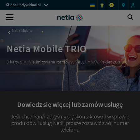
Menu
Netia
Klienci indywidualni
A
Mobile
przestrzeni
TRIO
Logo
Ot
klienckich
Wyszukiwarka
-
wy
Netia,
Netia
Netia Mobile
przejdź
do
Netia Mobile TRIO
strony
3 karty SIM. Nielimitowane rozmowy, SMSy i MMSy. Pakiet 2GB.
głównej
Dowiedz się więcej lub zamów usługę
Jeśli chce Pan/i żebyśmy się skontaktowali w sprawie
produktów i usług Netii, proszę zostawić swój numer
telefonu