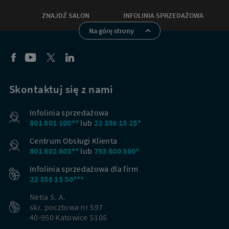
ZNAJDŹ SALON
INFOLINIA SPRZEDAŻOWA
Na górę strony
Skontaktuj się z nami
Infolinia sprzedażowa
801 801 100**
lub
22 358 15 25*
Centrum Obsługi Klienta
801 802 803**
lub
793 800 300*
Infolinia sprzedażowa dla firm
22 358 15 50***
Netia S. A.
skr. pocztowa nr 597
40-950 Katowice S105