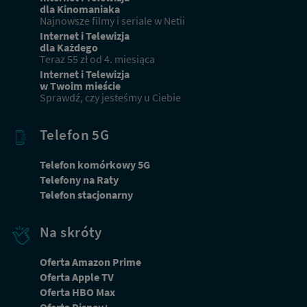
dla Kinomaniaka
Najnowsze filmy i seriale w Netii
Internet i Telewizja
dla Każdego
Teraz 55 zł od 4. miesiąca
Internet i Telewizja
w Twoim mieście
Sprawdź, czy jesteśmy u Ciebie
Telefon 5G
Telefon komórkowy 5G
Telefony na Raty
Telefon stacjonarny
Nowi klienci
Na skróty
Podaj adres, aby dopasować ofertę do Twojej
lokalizacji
Oferta Amazon Prime
Oferta Apple TV
Oferta HBO Max
Dbamy o Twoją prywatność