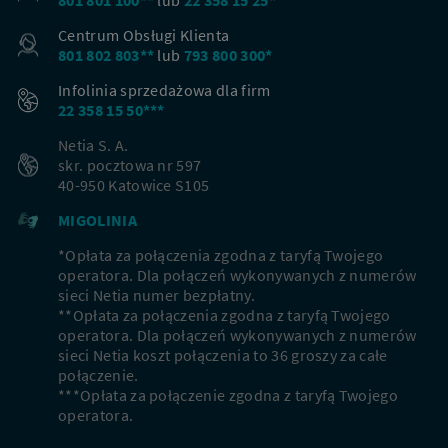
801 801 100**
lub
22 358 15 25*
Centrum Obsługi Klienta
801 802 803**
lub
793 800 300*
Infolinia sprzedażowa dla firm
22 358 15 50***
Netia S. A.
skr. pocztowa nr 597
40-950 Katowice S105
MIGOLINIA
*Opłata za połączenia zgodna z taryfą Twojego
operatora. Dla połączeń wykonywanych z numerów
sieci Netia numer bezpłatny.
**Opłata za połączenia zgodna z taryfą Twojego
operatora. Dla połączeń wykonywanych z numerów
sieci Netia koszt połączenia to 36 groszy za całe
połączenie.
***Opłata za połączenie zgodna z taryfą Twojego
operatora.