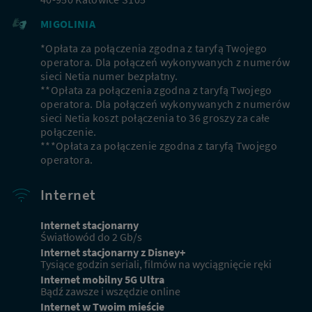
różni
się
MIGOLINIA
do
*Opłata za połączenia zgodna z taryfą Twojego
Wi-
operatora. Dla połączeń wykonywanych z numerów
sieci Netia numer bezpłatny.
Fi
**Opłata za połączenia zgodna z taryfą Twojego
6?
operatora. Dla połączeń wykonywanych z numerów
sieci Netia koszt połączenia to 36 groszy za całe
połączenie.
***Opłata za połączenie zgodna z taryfą Twojego
operatora.
Internet
Internet stacjonarny
Światłowód do 2 Gb/s
Internet stacjonarny z Disney+
Tysiące godzin seriali, filmów na wyciągnięcie ręki
Internet mobilny 5G Ultra
Bądź zawsze i wszędzie online
Internet w Twoim mieście