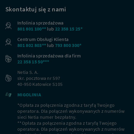
Skontaktuj się z nami
Infolinia sprzedażowa
801 801 100**
lub
22 358 15 25*
Centrum Obsługi Klienta
801 802 803**
lub
793 800 300*
Infolinia sprzedażowa dla firm
22 358 15 50***
Netia S. A.
skr. pocztowa nr 597
40-950 Katowice S105
MIGOLINIA
*Opłata za połączenia zgodna z taryfą Twojego
operatora. Dla połączeń wykonywanych z numerów
sieci Netia numer bezpłatny.
**Opłata za połączenia zgodna z taryfą Twojego
operatora. Dla połączeń wykonywanych z numerów