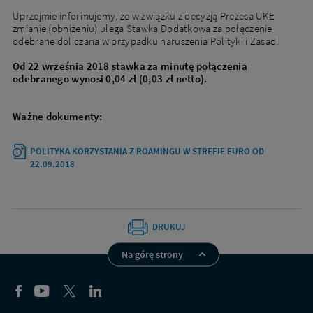
Uprzejmie informujemy, że w związku z decyzją Prezesa UKE
zmianie (obniżeniu) ulega Stawka Dodatkowa za połączenie
odebrane doliczana w przypadku naruszenia Polityki i Zasad.
Od 22 września 2018 stawka za minutę połączenia
odebranego wynosi 0,04 zł (0,03 zł netto).
Ważne dokumenty:
OTWIERA
POLITYKA KORZYSTANIA Z ROAMINGU W STREFIE EURO OD
SIĘ
22.09.2018
W
NOWEJ
KARCIE
DRUKUJ
Na górę strony