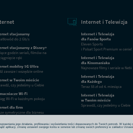
ternet
Internet i Telewizja
ernet stacjonarny
Internet i Telewizja
atłowód do 2 Gb/s
dla Fanów Sportu
Eleven Sports
ernet stacjonarny z Disney+
i Polsat Sport Premium w cenie!
iące godzin seriali, filmów na
iągnięcie ręki
Internet i Telewizja
dla Kinomaniaka
ernet mobilny 5G Ultra
Najnowsze filmy i seriale w Netii
ź zawsze i wszędzie online
Internet i Telewizja
ternet w Twoim mieście
dla Każdego
awdź, czy jesteśmy u Ciebie
Teraz 55 zł od 4. miesiąca
macniacze Wi-Fi
Internet i Telewizja
ięg Wi-Fi w każdnym pokoju
w Twoim mieście
Sprawdź, czy jesteśmy u Ciebie
ernet dla firm
ze symetryczne dla biznesu
prawniania jego działania, profilowania i wyświetlania treści dopasowanych do Twoich potrzeb. W każdej 
ądź aplikacji, zmianę ustawień swojego konta w serwisie lub zmianę swoich preferencji w zakładce Ustawi