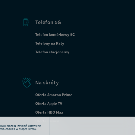
Telefon 5G
Telefon komórkowy 5G
Telefony na Raty
Telefon stacjonarny
Na skróty
Oferta Amazon Prime
Oferta Apple TV
Oferta HBO Max
Oferta Disney+
chwili możesz zmienić ustawienia
Oferta SkyShowtime
enia cookies w stopce strony.