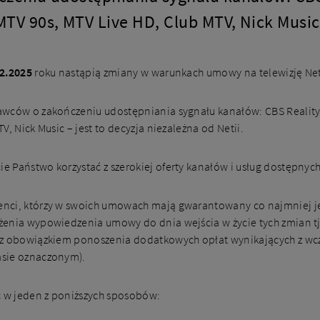
MTV 90s, MTV Live HD, Club MTV, Nick Music
2.2025
roku nastąpią zmiany w warunkach umowy na telewizję Net
wców o zakończeniu udostępniania sygnału kanałów: CBS Reality,
, Nick Music – jest to decyzja niezależna od Netii.
 Państwo korzystać z szerokiej oferty kanałów i usług dostępnyc
enci, którzy w swoich umowach mają gwarantowany co najmniej 
enia wypowiedzenia umowy do dnia wejścia w życie tych zmian tj.
 z obowiązkiem ponoszenia dodatkowych opłat wynikających z wc
asie oznaczonym).
 w jeden z poniższych sposobów: