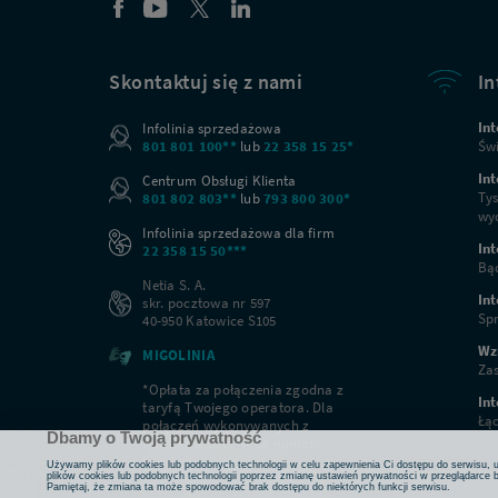
Skontaktuj się z nami
In
Int
Infolinia sprzedażowa
801 801 100**
lub
22 358 15 25*
Świ
Int
Centrum Obsługi Klienta
Tys
801 802 803**
lub
793 800 300*
wyc
Infolinia sprzedażowa dla firm
Int
22 358 15 50***
Bąd
Netia S. A.
In
skr. pocztowa nr 597
Spr
40-950 Katowice S105
Wz
MIGOLINIA
Zas
*Opłata za połączenia zgodna z
Int
taryfą Twojego operatora. Dla
Łąc
połączeń wykonywanych z
Dbamy o Twoją prywatność
numerów sieci Netia numer
bezpłatny.
Używamy plików cookies lub podobnych technologii w celu zapewnienia Ci dostępu do serwisu, us
**Opłata za połączenia zgodna z
plików cookies lub podobnych technologii poprzez zmianę ustawień prywatności w przeglądarce b
Pamiętaj, że zmiana ta może spowodować brak dostępu do niektórych funkcji serwisu.
taryfą Twojego operatora. Dla