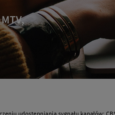
 MTV,
czeniu udostępniania sygnału kanałów: CBS 