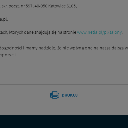
 skr. poczt. nr 597, 40-950 Katowice S105,
a.pl,
ach, których dane znajdują się na stronie
www.netia.pl/pl/salony
.
dogodności i mamy nadzieję, że nie wpłyną one na naszą dalszą w
spozycji.
DRUKUJ