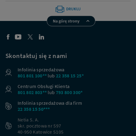
DRUKUJ
Na górę strony
Skontaktuj się z nami
Infolinia sprzedażowa
801 801 100**
lub
22 358 15 25*
Centrum Obsługi Klienta
801 802 803**
lub
793 800 300*
Infolinia sprzedażowa dla firm
22 358 15 50***
Netia S. A.
skr. pocztowa nr 597
40-950 Katowice S105