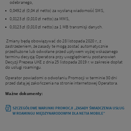
odebranego,
0,0492 zł (0,04 zł netto) za wysłaną wiadomość SMS,
0,0123 zł (0,010 zł netto) za MMS,
0,0123 zł (0,010 zł netto) za 1 MB transmisji danych.
Zmiany będą obowiązywać do 28 listopada 2020 r., z
zastrzeżeniem, że zasady te mogą zostać automatycznie
przedłużone lub odwołane przed upływem wyżej wskazanego
terminu decyzją Operatora przy uwzględnieniu postanowień
Decyzji Prezesa UKE z dnia 25 listopada 2019 r. w zakresie dopłat
do usługi roamingu.
Operator powiadomi o odwołaniu Promocji w terminie 30 dni
przed datą jej zakończenia na stronie internetowej Operatora.
Ważne dokumenty:
OTWIERA
SZCZEGÓŁOWE WARUNKI PROMOCJI „ZASADY ŚWIADCZENIA USŁUG
SIĘ
W ROAMINGU MIĘDZYNARODOWYM DLA NETIA MOBILE”
W
NOWEJ
KARCIE