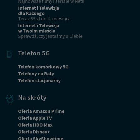
Najnowsze filmy i seriale w Netii
Internet i Telewizja
dla Każdego
Teraz 55 zł od 4. miesiąca
Internet i Telewizja
w Twoim mieście
Sprawdź, czy jesteśmy u Ciebie
Telefon 5G
Telefon komórkowy 5G
Telefony na Raty
Telefon stacjonarny
Na skróty
Oferta Amazon Prime
Oferta Apple TV
Oferta HBO Max
Dbamy o Twoją prywatność
Oferta Disney+
Używamy plików cookies lub podobnych technologii w celu zapewnienia Ci dostępu do serwisu,
Oferta SkyShowtime
usprawniania jego działania, profilowania i wyświetlania treści dopasowanych do Twoich potrzeb. W