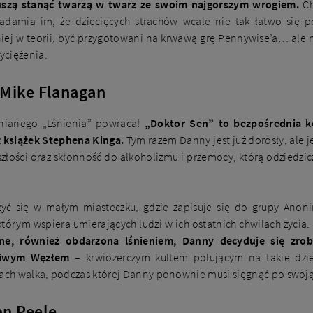
uszą stanąć twarzą w twarz ze swoim najgorszym wrogiem.
Ch
iadamia im, że dziecięcych strachów wcale nie tak łatwo się p
ej w teorii, być przygotowani na krwawą grę Pennywise’a… ale m
yciężenia.
 Mike Flanagan
nianego „Lśnienia” powraca!
„Doktor Sen” to bezpośrednia ko
 książek Stephena Kinga.
Tym razem Danny jest już dorosły, ale j
złości oraz skłonność do alkoholizmu i przemocy, którą odziedzic
yć się w małym miasteczku, gdzie zapisuje się do grupy Anon
tórym wspiera umierających ludzi w ich ostatnich chwilach życia.
ne, również obdarzona lśnieniem, Danny decyduje się zro
ziwym Węzłem
– krwiożerczym kultem polującym na takie dzie
łach walka, podczas której Danny ponownie musi sięgnąć po swoj
an Peele