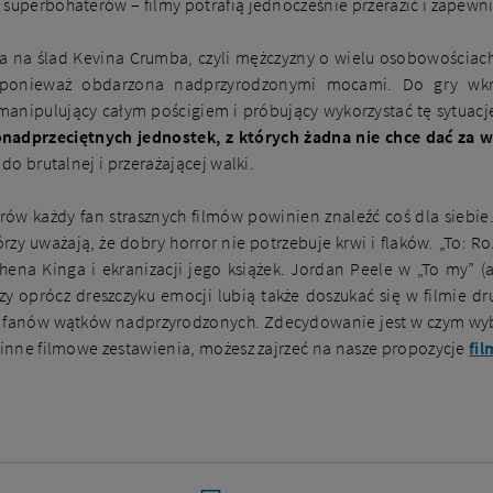
 superbohaterów – filmy potrafią jednocześnie przerazić i zapewni
a na ślad Kevina Crumba, czyli mężczyzny o wielu osobowościach, 
– ponieważ obdarzona nadprzyrodzonymi mocami. Do gry wkra
 manipulujący całym pościgiem i próbujący wykorzystać tę sytuac
onadprzeciętnych jednostek, z których żadna nie chce dać za 
 do brutalnej i przerażającej walki.
ów każdy fan strasznych filmów powinien znaleźć coś dla siebie.
órzy uważają, że dobry horror nie potrzebuje krwi i flaków. „To: Ro
ena Kinga i ekranizacji jego książek. Jordan Peele w „To my” (a
zy oprócz dreszczyku emocji lubią także doszukać się w filmie dr
dla fanów wątków nadprzyrodzonych. Zdecydowanie jest w czym wybi
e inne filmowe zestawienia, możesz zajrzeć na nasze propozycje
fi