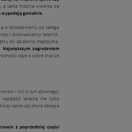
, a sama historia wwierca się
 wypadają genialnie.
ają w odosobnieniu od całego
rszy i doświadczony latarnik,
hętny do działania mężczyzna.
j.
Największym zagrożeniem
tności daje o sobie znać ze
rrorów – nic w tym dziwnego!
ą napędzić stracha nie tylko
leńczy wzrok czy chora obsesja
erowie z poprzedniej części