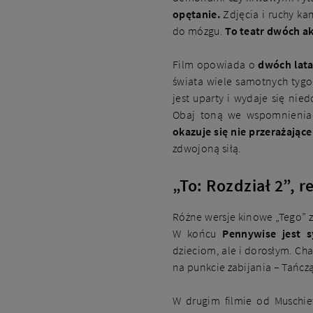
opętanie.
Zdjęcia i ruchy ka
do mózgu.
To teatr dwóch ak
Film opowiada o
dwóch lata
świata wiele samotnych tyg
jest uparty i wydaje się nie
Obaj toną we wspomnieniach
okazuje się nie przerażające
zdwojoną siłą.
„To: Rozdział 2”, r
Różne wersje kinowe „Tego” 
W końcu
Pennywise jest 
dzieciom, ale i dorosłym. Cha
na punkcie zabijania – Tańcz
W drugim filmie od Muschie