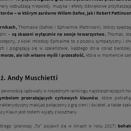
mery wzbudzają niepokój, muzyka i efekty dźwiękowe przytłaczają
torów – w którym zarówno Willem Dafoe, jak i Robert Pattinson
rnikach,
Thomasie (Dafoe) i Ephraimie (Pattinson), którzy spędz
odni –
są skazani wyłącznie na swoje towarzystwo.
Thomas, sta
dostępny, z kolei młodszy Ephraime to z pozoru sympatyczny i c
 i pogrążają się w szaleństwie, każdego dnia coraz bardzie
 morze, ale ich własne myśli i przeszłość,
która w momencie samo
eż. Andy Muschietti
z pewnością lądowały w niejednym rankingu najstraszniejszych ho
symbolem przerażających cyrkowych klaunów
, które potrafi
rakterystyczny makijaż połączony z grą cieni i świateł, a także sza
ący Klaun jest rodem wyjęty z koszmaru.
ttiego (pierwszy „To” pojawił się w kinach w roku 2017)
bohat