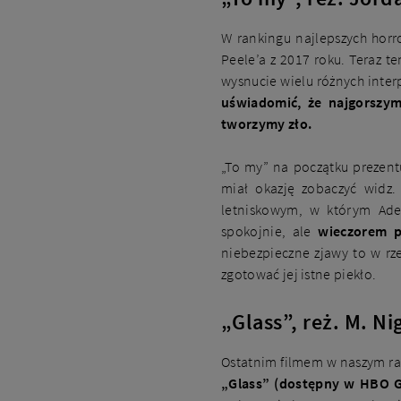
W rankingu najlepszych horr
Peele’a z 2017 roku. Teraz te
wysnucie wielu różnych inter
uświadomić, że najgorszy
tworzymy zło.
„To my” na początku prezent
miał okazję zobaczyć widz
letniskowym, w którym Adel
spokojnie, ale
wieczorem p
niebezpieczne zjawy to w r
zgotować jej istne piekło.
„Glass”, reż. M. N
Ostatnim filmem w naszym rank
„Glass” (dostępny w HBO GO