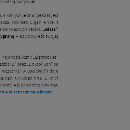
ć niezłą rozrywkę!
z których jedna (Bestia) jest
cza również Elijah Price z
je do własnych celów.
„Glass”
wygraną
– aby dowieść swojej
 Psychodeliczny „Lighthouse”
zdział 2” oraz „Doktor Sen” są
 wcześniej w „Uciekaj!”) daje
ugiego, ukrytego dna. Z kolei
erać! A jeśli oprócz rankingu
lmów w sam raz na wieczór
.