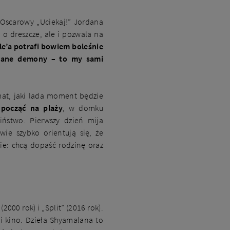
 Oscarowy „Uciekaj!” Jordana
a o dreszcze, ale i pozwala na
le’a potrafi bowiem boleśnie
znane demony – to my sami
mat, jaki lada moment będzie
począć na plaży
, w domku
iństwo. Pierwszy dzień mija
ie szybko orientują się, że
ie: chcą dopaść rodzinę oraz
000 rok) i „Split” (2016 rok).
 kino. Dzieła Shyamalana to