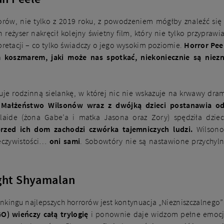
orów, nie tylko z 2019 roku, z powodzeniem mógłby znaleźć się
n reżyser nakręcił kolejny świetny film, który nie tylko przyprawi
pretacji – co tylko świadczy o jego wysokim poziomie.
Horror Pee
m koszmarem, jaki może nas spotkać, niekoniecznie są nie
uje rodzinną sielankę, w której nic nie wskazuje na krwawy dra
.
Małżeństwo Wilsonów wraz z dwójką dzieci postanawia od
aide (żona Gabe’a i matka Jasona oraz Zory) spędziła dziec
rzed ich dom zachodzi czwórka tajemniczych ludzi.
Wilsonow
zeczywistości…
oni sami
. Sobowtóry nie są nastawione przychyln
ight Shyamalan
ingu najlepszych horrorów jest kontynuacja „Niezniszczalnego” (2
) wieńczy całą trylogię
i ponownie daje widzom pełne emocji