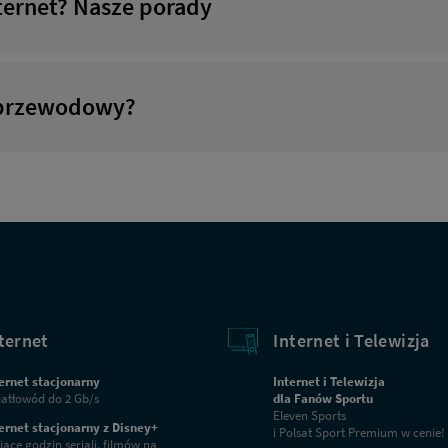
nternet? Nasze porady
ezprzewodowy?
ienci
Obecn
tę do Twojej lokalizacji
Masz już usługi od Net
ternet
Internet i Telewizja
ernet stacjonarny
Internet i Telewizja
atłowód do 2 Gb/s
dla Fanów Sportu
Eleven Sports
ernet stacjonarny z Disney+
i Polsat Sport Premium w cenie!
iące godzin seriali, filmów na