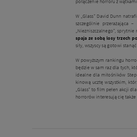
połączenie horroru z wątkami
W „Glass” David Dunn natrafi
szczególnie przerażająca 
„Niezniszczalnego”, sprytnie
spaja ze sobą losy trzech p
siły, wszyscy są gotowi stanąć
W powyższym rankingu horror
będzie w sam raz dla tych, kt
idealne dla miłośników Steph
kinową ucztę wszystkim, któr
„Glass” to film pełen akcji 
horrorów interesują cię takż