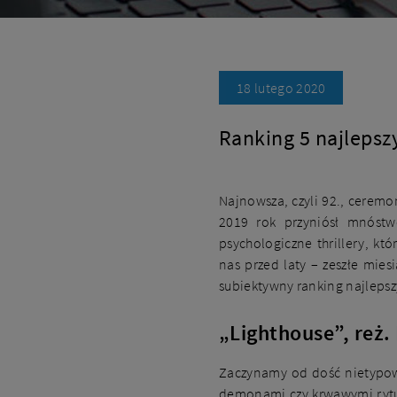
18 lutego 2020
Ranking 5 najlepsz
Najnowsza, czyli 92., ceremo
2019 rok przyniósł mnóstw
psychologiczne thrillery, kt
nas przed laty – zeszłe mie
subiektywny ranking najlepszy
„Lighthouse”, reż.
Zaczynamy od dość nietypow
demonami czy krwawymi ryt