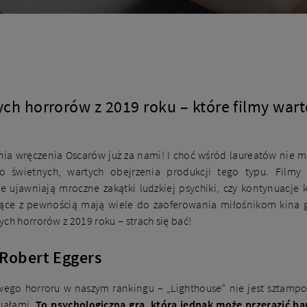
ych horrorów z 2019 roku – które filmy war
nia wręczenia Oscarów już za nami! I choć wśród laureatów nie 
o świetnych, wartych obejrzenia produkcji tego typu. Filmy
óre ujawniają mroczne zakątki ludzkiej psychiki, czy kontynuacje 
siące z pewnością mają wiele do zaoferowania miłośnikom kina 
ch horrorów z 2019 roku – strach się bać!
 Robert Eggers
ego horroru w naszym rankingu – „Lighthouse” nie jest sztamp
uałami.
To psychologiczna gra, która jednak może przerazić bar