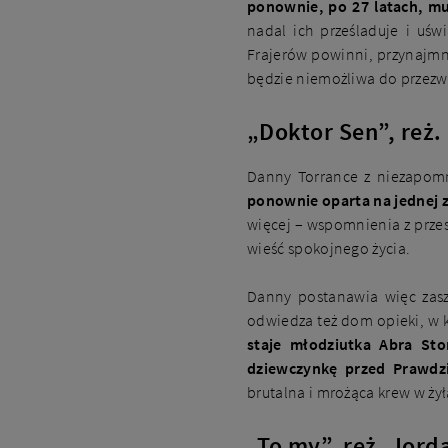
ponownie, po 27 latach, m
nadal ich prześladuje i uśw
Frajerów powinni, przynajmni
będzie niemożliwa do przezw
„Doktor Sen”, reż.
Danny Torrance z niezapom
ponownie oparta na jednej z
więcej – wspomnienia z przes
wieść spokojnego życia.
Danny postanawia więc zasz
odwiedza też dom opieki, w k
staje młodziutka Abra Sto
dziewczynkę przed Prawd
brutalna i mrożąca krew w ży
„To my”, reż. Jord