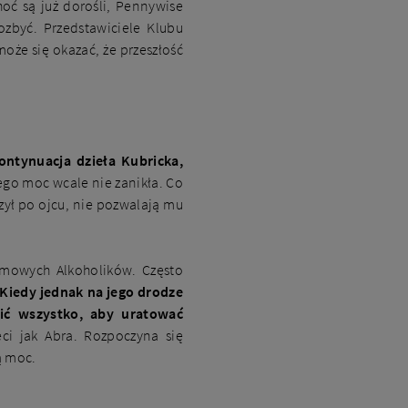
oć są już dorośli, Pennywise
ozbyć. Przedstawiciele Klubu
oże się okazać, że przeszłość
ntynuacja dzieła Kubricka,
ego moc wcale nie zanikła. Co
zył po ojcu, nie pozwalają mu
imowych Alkoholików. Często
Kiedy jednak na jego drodze
bić wszystko, aby uratować
ci jak Abra. Rozpoczyna się
ą moc.