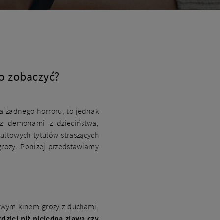
to zobaczyć?
ma żadnego horroru, to jednak
 z demonami z dzieciństwa,
kultowych tytułów straszących
grozy. Poniżej przedstawiamy
owym kinem grozy z duchami,
dziej niż niejedna zjawa czy