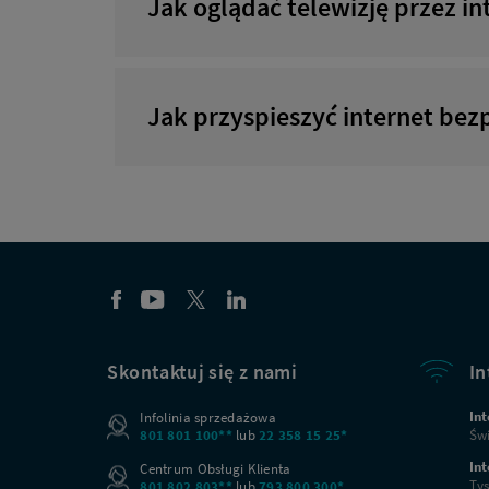
Jak oglądać telewizję przez i
Jak przyspieszyć internet b
Nowi kl
Podaj adres, aby dopasować ofer
Skontaktuj się z nami
In
Int
Infolinia sprzedażowa
801 801 100**
lub
22 358 15 25*
Świ
Int
Centrum Obsługi Klienta
Miejscowość
Tys
801 802 803**
lub
793 800 300*