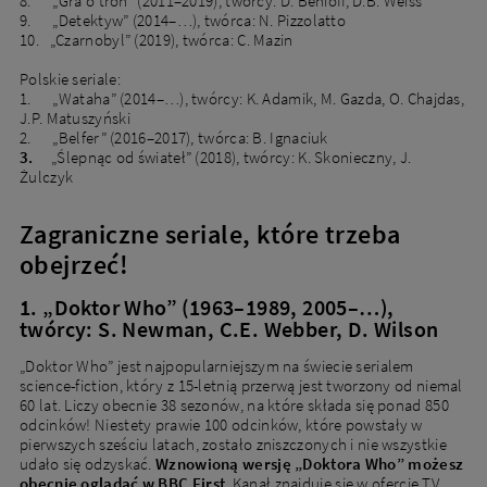
8. „Gra o tron” (2011–2019), twórcy: D. Benioff, D.B. Weiss
9. „Detektyw” (2014–…), twórca: N. Pizzolatto
10. „Czarnobyl” (2019), twórca: C. Mazin
Polskie seriale:
1. „Wataha” (2014–…), twórcy: K. Adamik, M. Gazda, O. Chajdas,
J.P. Matuszyński
2. „Belfer” (2016–2017), twórca: B. Ignaciuk
3.
„Ślepnąc od świateł” (2018), twórcy: K. Skonieczny, J.
Żulczyk
Zagraniczne seriale, które trzeba
obejrzeć!
1. „Doktor Who” (1963–1989, 2005–…),
twórcy: S. Newman, C.E. Webber, D. Wilson
„Doktor Who” jest najpopularniejszym na świecie serialem
science-fiction, który z 15-letnią przerwą jest tworzony od niemal
60 lat. Liczy obecnie 38 sezonów, na które składa się ponad 850
odcinków! Niestety prawie 100 odcinków, które powstały w
pierwszych sześciu latach, zostało zniszczonych i nie wszystkie
udało się odzyskać.
Wznowioną wersję „Doktora Who” możesz
obecnie oglądać w BBC First
. Kanał znajduje się w ofercie TV