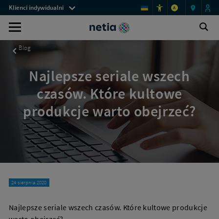
Menu
Najlepsze
Klienci indywidualni
A
seriale
przestrzeni
wszech
Kanały
Ot
klienckich
Wyszukiwarka
czasów
wy
TV
–
Blog
13
-
propozycji
wybierz
|
Najlepsze seriale wszech
Netia.pl
swoje
czasów. Które kultowe
ulubione
produkcje warto obejrzeć?
kanały
24 sierpnia 2020
Najlepsze seriale wszech czasów. Które kultowe produkcje
warto obejrzeć?