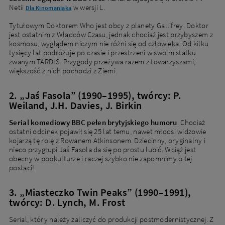
Netii
w wersji L.
Dla Kinomaniaka
Tytułowym Doktorem Who jest obcy z planety Gallifrey. Doktor
jest ostatnim z Władców Czasu, jednak chociaż jest przybyszem z
kosmosu, wyglądem niczym nie różni się od człowieka. Od kilku
tysięcy lat podróżuje po czasie i przestrzeni w swoim statku
zwanym TARDIS. Przygody przeżywa razem z towarzyszami,
większość z nich pochodzi z Ziemi.
2. „Jaś Fasola” (1990–1995), twórcy: P.
Weiland, J.H. Davies, J. Birkin
Serial komediowy BBC pełen brytyjskiego humoru
. Chociaż
ostatni odcinek pojawił się 25 lat temu, nawet młodsi widzowie
kojarzą tę rolę z Rowanem Atkinsonem. Dziecinny, oryginalny i
nieco przygłupi Jaś Fasola da się po prostu lubić. Wciąż jest
obecny w popkulturze i raczej szybko nie zapomnimy o tej
postaci!
3. „Miasteczko Twin Peaks” (1990–1991),
twórcy: D. Lynch, M. Frost
Serial, który należy zaliczyć do produkcji postmodernistycznej. Z