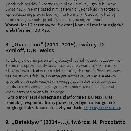
„mądrych nerdów”, którzy uwielbiają komiksy i gry fabularne.
Świat nauki nie ma przed nimi tajemnic. Jednak gdy naprzeciw
wprowadza się piękna blondynka Penny (K. Cuoco), w której
Leonard się zakochuje, ich życie zaczyna się zmieniać.
Wszystkich 12 sezonów tej świetnej komedii możesz oglądać
w platformie HBO Max.
8. „Gra o tron” (2011–2019), twórcy: D.
Benioff, D.B. Weiss
To zdecydowanie jeden z najlepszych seriali wszech czasów – o
ile nie najlepszy. Każdy sezon był wyczekiwany przez miliony
widzów i wzbudzał w nich wiele skrajnych emocji. Rozbudowana,
wielowątkowa fabuła, świetna gra aktorska, wspaniałe efekty
specjalne i przede wszystkim wciągająca historia sprawiły, że
produkcję możemy z czystym sumieniem uznać już za serial,
który otrzyma miano kultowego.
„Gra o tron” jest dostępna na platformie HBO Max. O tej
produkcji wspominaliśmy już w niejednym rankingu, nie
mogło go zabraknąć chociażby na liście
.
najlepszych seriali HBO
9. „Detektyw” (2014–…), twórca: N. Pizzolatto