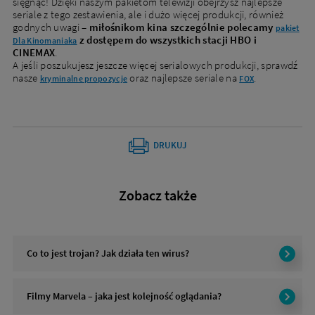
sięgnąć! Dzięki naszym pakietom telewizji obejrzysz najlepsze
seriale z tego zestawienia, ale i dużo więcej produkcji, również
godnych uwagi –
miłośnikom kina szczególnie polecamy
pakiet
z dostępem do wszystkich stacji HBO i
Dla Kinomaniaka
CINEMAX
.
A jeśli poszukujesz jeszcze więcej serialowych produkcji, sprawdź
nasze
oraz najlepsze seriale na
.
kryminalne propozycje
FOX
DRUKUJ
Nowi klienci
Zobacz także
Podaj adres, aby dopasować ofertę do Twojej
lokalizacji
Co to jest trojan? Jak działa ten wirus?
Miejscowość
Filmy Marvela – jaka jest kolejność oglądania?