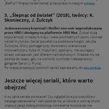
„Belfra”? Więcej na ten temat przeczytasz w naszym
.
artykule
3. „Ślepnąc od świateł” (2018), twórcy: K.
Skonieczny, J. Żulczyk
Jednosezonowy kryminał i thriller neo-noir wyprodukowany
przez HBO i dostępny na platformie HBO Max
. Zyskał dużą
popularność w naszym kraju i wiele pochlebnych opinii, również
wśród krytyków. Serial powstał na podstawie książki Jakuba
Żulczyka, który pomagał przy stworzeniu scenariusza.
Introwertyczny Kuba (K. Nożyński), spokojny, nie szukający
zwady warszawiak, jest dilerem narkotykowym. Wiedzie mu się
dobrze do czasu, gdy na wolność wychodzi niebezpieczny
gangster Dario (J. Frycz).
Po więcej propozycji polskich seriali zapraszamy do
.
tego artykułu
Jeszcze więcej seriali, które warto
obejrzeć
A wy jakie seriale polecacie? Czy oglądaliście już wszystkie z
naszego zestawienia? Jeśli jeszcze nie, a lubicie w wolnej chwili
włączyć jakąś dobrą produkcję, koniecznie musicie po nie