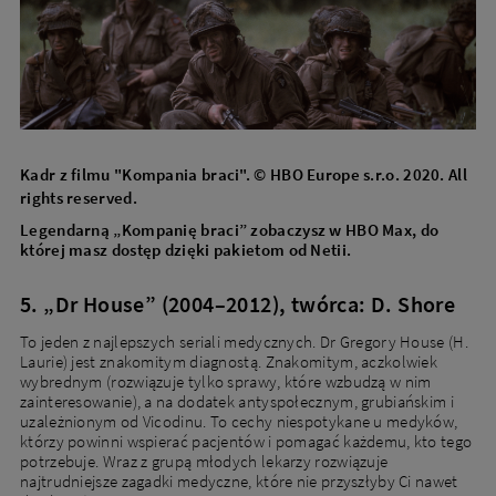
Kadr z filmu "Kompania braci". © HBO Europe s.r.o. 2020. All
rights reserved.
Legendarną „Kompanię braci” zobaczysz w HBO Max, do
której masz dostęp dzięki pakietom od Netii.
5. „Dr House” (2004–2012), twórca: D. Shore
To jeden z najlepszych seriali medycznych. Dr Gregory House (H.
Laurie) jest znakomitym diagnostą. Znakomitym, aczkolwiek
wybrednym (rozwiązuje tylko sprawy, które wzbudzą w nim
zainteresowanie), a na dodatek antyspołecznym, grubiańskim i
uzależnionym od Vicodinu. To cechy niespotykane u medyków,
którzy powinni wspierać pacjentów i pomagać każdemu, kto tego
potrzebuje. Wraz z grupą młodych lekarzy rozwiązuje
najtrudniejsze zagadki medyczne, które nie przyszłyby Ci nawet