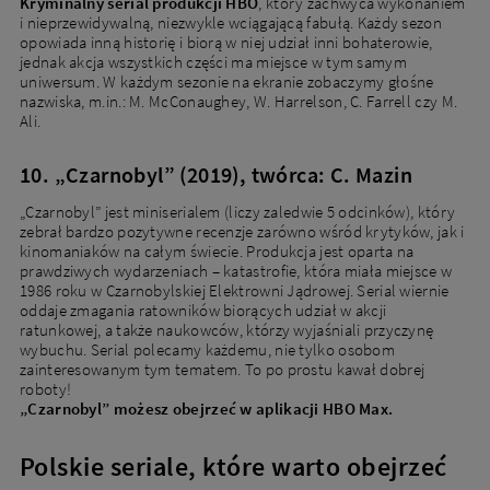
Kryminalny serial produkcji HBO
, który zachwyca wykonaniem
i nieprzewidywalną, niezwykle wciągającą fabułą. Każdy sezon
opowiada inną historię i biorą w niej udział inni bohaterowie,
jednak akcja wszystkich części ma miejsce w tym samym
uniwersum. W każdym sezonie na ekranie zobaczymy głośne
nazwiska, m.in.: M. McConaughey, W. Harrelson, C. Farrell czy M.
Ali.
10. „Czarnobyl” (2019), twórca: C. Mazin
„Czarnobyl” jest miniserialem (liczy zaledwie 5 odcinków), który
zebrał bardzo pozytywne recenzje zarówno wśród krytyków, jak i
kinomaniaków na całym świecie. Produkcja jest oparta na
prawdziwych wydarzeniach – katastrofie, która miała miejsce w
1986 roku w Czarnobylskiej Elektrowni Jądrowej. Serial wiernie
oddaje zmagania ratowników biorących udział w akcji
ratunkowej, a także naukowców, którzy wyjaśniali przyczynę
wybuchu. Serial polecamy każdemu, nie tylko osobom
zainteresowanym tym tematem. To po prostu kawał dobrej
roboty!
„Czarnobyl” możesz obejrzeć w aplikacji HBO Max.
Polskie seriale, które warto obejrzeć