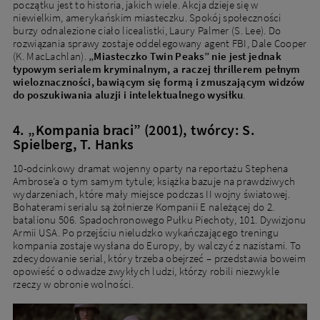
początku jest to historia, jakich wiele. Akcja dzieje się w
niewielkim, amerykańskim miasteczku. Spokój społeczności
burzy odnalezione ciało licealistki, Laury Palmer (S. Lee). Do
rozwiązania sprawy zostaje oddelegowany agent FBI, Dale Cooper
(K. MacLachlan).
„Miasteczko Twin Peaks” nie jest jednak
typowym serialem kryminalnym, a raczej thrillerem pełnym
wieloznaczności, bawiącym się formą i zmuszającym widzów
do poszukiwania aluzji i intelektualnego wysiłku
.
4. „Kompania braci” (2001), twórcy: S.
Spielberg, T. Hanks
10-odcinkowy dramat wojenny oparty na reportażu Stephena
Ambrose’a o tym samym tytule; książka bazuje na prawdziwych
wydarzeniach, które mały miejsce podczas II wojny światowej.
Bohaterami serialu są żołnierze Kompanii E należącej do 2.
batalionu 506. Spadochronowego Pułku Piechoty, 101. Dywizjonu
Armii USA. Po przejściu nieludzko wykańczającego treningu
kompania zostaje wysłana do Europy, by walczyć z nazistami. To
zdecydowanie serial, który trzeba obejrzeć – przedstawia boweim
opowieść o odwadze zwykłych ludzi, którzy robili niezwykle
rzeczy w obronie wolności.