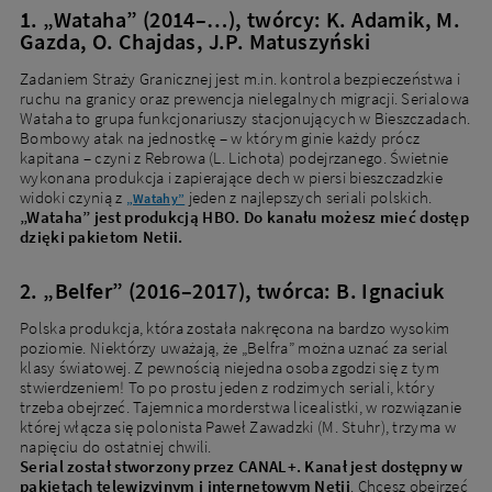
1. „Wataha” (2014–…), twórcy: K. Adamik, M.
Gazda, O. Chajdas, J.P. Matuszyński
Zadaniem Straży Granicznej jest m.in. kontrola bezpieczeństwa i
ruchu na granicy oraz prewencja nielegalnych migracji. Serialowa
Wataha to grupa funkcjonariuszy stacjonujących w Bieszczadach.
Bombowy atak na jednostkę – w którym ginie każdy prócz
kapitana – czyni z Rebrowa (L. Lichota) podejrzanego. Świetnie
wykonana produkcja i zapierające dech w piersi bieszczadzkie
widoki czynią z
jeden z najlepszych seriali polskich.
„Watahy”
„Wataha” jest produkcją HBO. Do kanału możesz mieć dostęp
dzięki pakietom Netii.
2. „Belfer” (2016–2017), twórca: B. Ignaciuk
Polska produkcja, która została nakręcona na bardzo wysokim
poziomie. Niektórzy uważają, że „Belfra” można uznać za serial
klasy światowej. Z pewnością niejedna osoba zgodzi się z tym
stwierdzeniem! To po prostu jeden z rodzimych seriali, który
trzeba obejrzeć. Tajemnica morderstwa licealistki, w rozwiązanie
której włącza się polonista Paweł Zawadzki (M. Stuhr), trzyma w
napięciu do ostatniej chwili.
Serial został stworzony przez CANAL+. Kanał jest dostępny w
pakietach telewizyjnym i internetowym Netii
. Chcesz obejrzeć