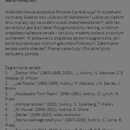
Wieloodcinkowe produkcje filmowe Cię relaksują? W wypiekami
na twarzy śledzisz losy ulubionych bohaterów? Lubisz po ciężkim
dniu w pracy czy na uczelni usiąść przed telewizorem? Jeśli tak,
ten artykuł jest dla Ciebie! Przygotowaliśmy ranking, w którym
znajdziesz najlepsze seriale – te tytuły możemy polecić z czystym
sumieniem. W zestawieniu znajdziesz zarówno zagraniczne, jak i
polskie produkcje z różnych gatunków filmowych. Zatem jakie
seriale warto obejrzeć? Poznaj nasze typy! Oto jakie tytuły
opisujemy poniżej:
Zagraniczne seriale:
1. „Doktor Who” (1963–1989, 2005–…), twórcy: S. Newman, C.E.
Webber, D. Wilson
2. „Jaś Fasola” (1990–1995), twórcy: P. Weiland, J.H. Davies, J.
Birkin
3. „Miasteczko Twin Peaks” (1990–1991), twórcy: D. Lynch, M.
Frost
4. „Kompania braci” (2001), twórcy: S. Spielberg, T. Hanks
5. „Dr House” (2004–2012), twórca: D. Shore
6. „Dexter” (2006–2013), wielu twórców
7. „Teoria wielkiego podrywu” (2007–2019), twórcy: C. Lorre, B.
Prady