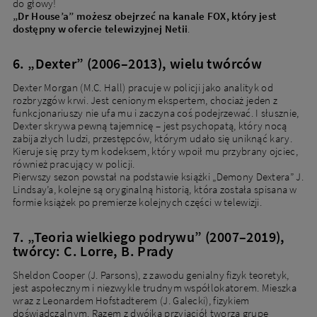
do głowy!
„Dr House’a” możesz obejrzeć na kanale FOX, który jest
dostępny w ofercie telewizyjnej Netii
.
6. „Dexter” (2006–2013), wielu twórców
Dexter Morgan (M.C. Hall) pracuje w policji jako analityk od
rozbryzgów krwi. Jest cenionym ekspertem, chociaż jeden z
funkcjonariuszy nie ufa mu i zaczyna coś podejrzewać. I słusznie,
Dexter skrywa pewną tajemnicę – jest psychopatą, który nocą
zabija złych ludzi, przestępców, którym udało się uniknąć kary.
Kieruje się przy tym kodeksem, który wpoił mu przybrany ojciec,
również pracujący w policji.
Pierwszy sezon powstał na podstawie książki „Demony Dextera” J.
Lindsay’a, kolejne są oryginalną historią, która została spisana w
formie książek po premierze kolejnych części w telewizji.
7. „Teoria wielkiego podrywu” (2007–2019),
twórcy: C. Lorre, B. Prady
Sheldon Cooper (J. Parsons), z zawodu genialny fizyk teoretyk,
jest aspołecznym i niezwykle trudnym współlokatorem. Mieszka
wraz z Leonardem Hofstadterem (J. Galecki), fizykiem
doświadczalnym. Razem z dwójką przyjaciół tworzą grupę