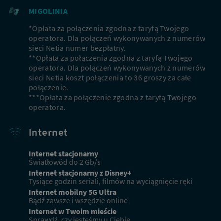
MIGOLINIA
*Opłata za połączenia zgodna z taryfą Twojego
operatora. Dla połączeń wykonywanych z numerów
sieci Netia numer bezpłatny.
**Opłata za połączenia zgodna z taryfą Twojego
operatora. Dla połączeń wykonywanych z numerów
sieci Netia koszt połączenia to 36 groszy za całe
połączenie.
***Opłata za połączenie zgodna z taryfą Twojego
Nowi klienci
operatora.
Podaj adres, aby dopasować ofertę do Twojej
Internet
lokalizacji
Internet stacjonarny
Światłowód do 2 Gb/s
Internet stacjonarny z Disney+
Miejscowość
Tysiące godzin seriali, filmów na wyciągnięcie ręki
Internet mobilny 5G Ultra
Bądź zawsze i wszędzie online
Internet w Twoim mieście
Ulica
Sprawdź, czy jesteśmy u Ciebie