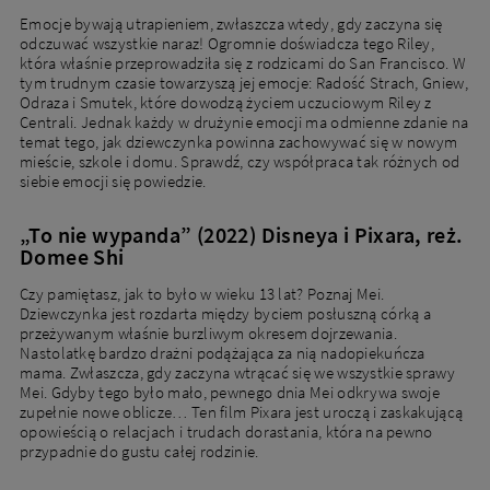
Emocje bywają utrapieniem, zwłaszcza wtedy, gdy zaczyna się
odczuwać wszystkie naraz! Ogromnie doświadcza tego Riley,
która właśnie przeprowadziła się z rodzicami do San Francisco. W
tym trudnym czasie towarzyszą jej emocje: Radość Strach, Gniew,
Odraza i Smutek, które dowodzą życiem uczuciowym Riley z
Centrali. Jednak każdy w drużynie emocji ma odmienne zdanie na
temat tego, jak dziewczynka powinna zachowywać się w nowym
mieście, szkole i domu. Sprawdź, czy współpraca tak różnych od
siebie emocji się powiedzie.
„To nie wypanda” (2022) Disneya i Pixara, reż.
Domee Shi
Czy pamiętasz, jak to było w wieku 13 lat? Poznaj Mei.
Dziewczynka jest rozdarta między byciem posłuszną córką a
przeżywanym właśnie burzliwym okresem dojrzewania.
Nastolatkę bardzo drażni podążająca za nią nadopiekuńcza
mama. Zwłaszcza, gdy zaczyna wtrącać się we wszystkie sprawy
Mei. Gdyby tego było mało, pewnego dnia Mei odkrywa swoje
zupełnie nowe oblicze… Ten film Pixara jest uroczą i zaskakującą
opowieścią o relacjach i trudach dorastania, która na pewno
przypadnie do gustu całej rodzinie.