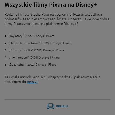
Wszystkie filmy Pixara na Disney+
Rodzina filmów Studia Pixar jest ogromna. Poznaj wszystkich
bohaterów tego niesamowitego świata już teraz. Jakie inne dobre
filmy Pixara znajdziesz na platformie Disney+?
„Toy Story” (1995) Disneya i Pixara
„Dawno temu w trawie” (1998) Disneya i Pixara
„Potwory i spółka” (2001) Disneya i Pixara
„Iniemamocni” (2004) Disneya i Pixara
„Buzz Astral” (2022) Disneya i Pixara
Te i wiele innych produkcji obejrzysz dzięki pakietom Netii z
dostępem do
.
Disney+
DRUKUJ