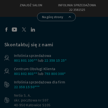
ZNAJDŹ SALON
INFOLINIA SPRZEDAŻOWA
22 3581525
Na górę strony
Skontaktuj się z nami
Infolinia sprzedażowa
801 801 100**
lub
22 358 15 25*
Centrum Obsługi Klienta
801 802 803**
lub
793 800 300*
Infolinia sprzedażowa dla firm
22 358 15 50***
Netia S. A.
skr. pocztowa nr 597
40-950 Katowice S105