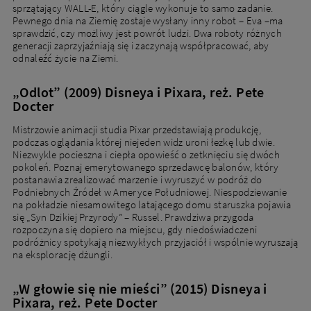
sprzątający WALL-E, który ciągle wykonuje to samo zadanie.
Pewnego dnia na Ziemię zostaje wysłany inny robot – Eva –ma
sprawdzić, czy możliwy jest powrót ludzi. Dwa roboty różnych
generacji zaprzyjaźniają się i zaczynają współpracować, aby
odnaleźć życie na Ziemi.
„Odlot” (2009) Disneya i Pixara, reż. Pete
Docter
Mistrzowie animacji studia Pixar przedstawiają produkcję,
podczas oglądania której niejeden widz uroni łezkę lub dwie.
Niezwykle pocieszna i ciepła opowieść o zetknięciu się dwóch
pokoleń. Poznaj emerytowanego sprzedawcę balonów, który
postanawia zrealizować marzenie i wyruszyć w podróż do
Podniebnych Źródeł w Ameryce Południowej. Niespodziewanie
na pokładzie niesamowitego latającego domu staruszka pojawia
się „Syn Dzikiej Przyrody” – Russel. Prawdziwa przygoda
rozpoczyna się dopiero na miejscu, gdy niedoświadczeni
podróżnicy spotykają niezwykłych przyjaciół i wspólnie wyruszają
na eksplorację dżungli.
„W głowie się nie mieści” (2015) Disneya i
Pixara, reż. Pete Docter