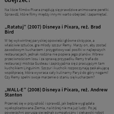
Na liście filmów Pixara znajdują się prawdziwe animowane perełki.
Sprawdź, które filmy między innymi warto obejrzeć i zapamiętać.
„Ratatuj” (2007) Disneya i Pixara, reż. Brad
Bird
W tej wykwintnej paryskiej opowieści główne skrzypce, a
właściwie sztućce, gra młody szczur Remy. Marzy on, aby zostać
zawodowym kucharzem i przygotowywać posiłki w najlepszych
restauracjach, jednak rodzina nie popiera jego planów. Wbrew
przeciwnościom losu i za sprawą przypadku Remy trafia do
restauracji mistrza Gusteau i zaprzyjaźnia się z pracującym tam
kuchcikiem Linguinim. Szczur i kuchcik rozpoczynają zaskakującą
współpracę, która wywraca cały kulinarny Paryż do góry nogami!
Czy Remy spełni swoje marzenie o staniu się kucharzem?
„WALL-E” (2008) Disneya i Pixara, reż. Andrew
Stanton
Przenieś się w przyszłość i sprawdź, jak będzie wyglądała
wyeksploatowana Ziemia, na której nie ma już ludzi. Po jej
powierzchni porusza się jednak sympatyczny i ciekawski robot