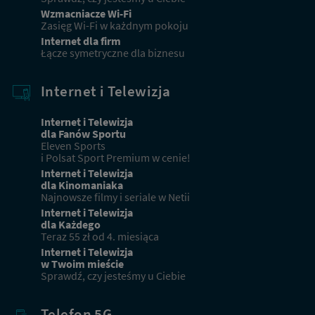
Wzmacniacze Wi-Fi
Zasięg Wi-Fi w każdnym pokoju
Nr domu
Nr mieszkania
Internet dla firm
Łącze symetryczne dla biznesu
DOPASUJ OFERTY
Internet i Telewizja
Internet i Telewizja
dla Fanów Sportu
Obecni klienci
Eleven Sports
i Polsat Sport Premium w cenie!
Internet i Telewizja
Masz już usługi od Netii? Sprawdź ofertę dla obecnych
dla Kinomaniaka
klientów
Najnowsze filmy i seriale w Netii
Internet i Telewizja
dla Każdego
Teraz 55 zł od 4. miesiąca
Przejdź
do
Internet i Telewizja
oferty
w Twoim mieście
dla
Sprawdź, czy jesteśmy u Ciebie
obecnych
klientów
Telefon 5G