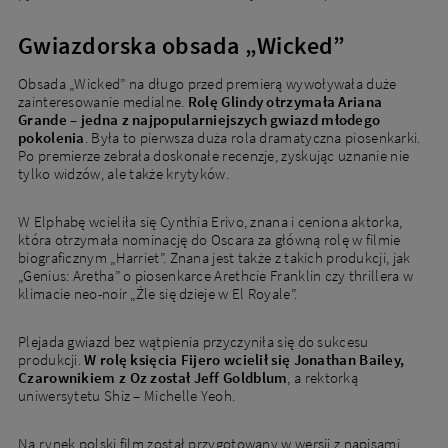
Gwiazdorska obsada „Wicked”
Obsada „Wicked” na długo przed premierą wywoływała duże
zainteresowanie medialne.
Rolę Glindy otrzymała Ariana
Grande – jedna z najpopularniejszych gwiazd młodego
pokolenia
. Była to pierwsza duża rola dramatyczna piosenkarki.
Po premierze zebrała doskonałe recenzje, zyskując uznanie nie
tylko widzów, ale także krytyków.
W Elphabę wcieliła się Cynthia Erivo, znana i ceniona aktorka,
która otrzymała nominację do Oscara za główną rolę w filmie
biograficznym „Harriet”. Znana jest także z takich produkcji, jak
„Genius: Aretha” o piosenkarce Arethcie Franklin czy thrillera w
klimacie neo-noir „Źle się dzieje w El Royale”.
Plejada gwiazd bez wątpienia przyczyniła się do sukcesu
produkcji.
W rolę księcia Fijero wcielił się Jonathan Bailey,
Czarownikiem z Oz został Jeff Goldblum
, a rektorką
uniwersytetu Shiz – Michelle Yeoh.
Na rynek polski film został przygotowany w wersji z napisami