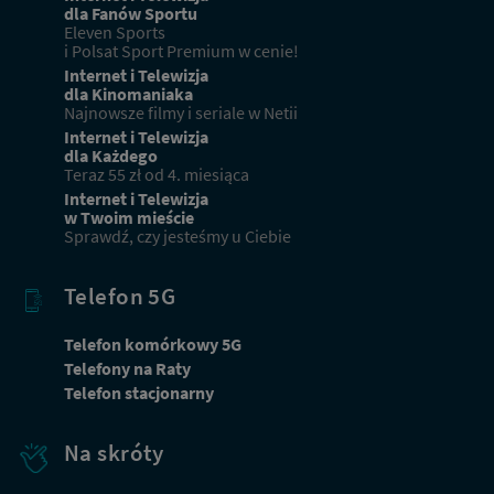
dla Fanów Sportu
Przejdź
Eleven Sports
do
i Polsat Sport Premium w cenie!
oferty
Internet i Telewizja
dla
dla Kinomaniaka
obecnych
Najnowsze filmy i seriale w Netii
klientów
Internet i Telewizja
dla Każdego
Teraz 55 zł od 4. miesiąca
Internet i Telewizja
w Twoim mieście
Sprawdź, czy jesteśmy u Ciebie
Telefon 5G
Telefon komórkowy 5G
Telefony na Raty
Telefon stacjonarny
Na skróty