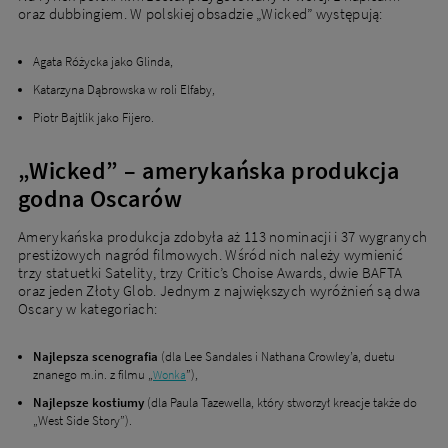
oraz dubbingiem. W polskiej obsadzie „Wicked” występują:
Agata Różycka jako Glinda,
Katarzyna Dąbrowska w roli Elfaby,
Piotr Bajtlik jako Fijero.
„Wicked” – amerykańska produkcja
godna Oscarów
Amerykańska produkcja zdobyła aż 113 nominacji i 37 wygranych
prestiżowych nagród filmowych. Wśród nich należy wymienić
trzy statuetki Satelity, trzy Critic’s Choise Awards, dwie BAFTA
oraz jeden Złoty Glob. Jednym z największych wyróżnień są dwa
Oscary w kategoriach:
Najlepsza scenografia
(dla Lee Sandales i Nathana Crowley’a, duetu
znanego m.in. z filmu „
”),
Wonka
Najlepsze kostiumy
(dla Paula Tazewella, który stworzył kreacje także do
„West Side Story”).