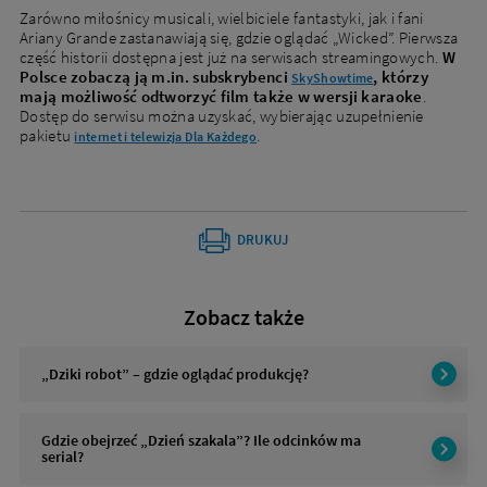
Zarówno miłośnicy musicali, wielbiciele fantastyki, jak i fani
Ariany Grande zastanawiają się, gdzie oglądać „Wicked”. Pierwsza
część historii dostępna jest już na serwisach streamingowych.
W
Polsce zobaczą ją m.in. subskrybenci
, którzy
SkyShowtime
mają możliwość odtworzyć film także w wersji karaoke
.
Dostęp do serwisu można uzyskać, wybierając uzupełnienie
pakietu
.
internet i telewizja Dla Każdego
DRUKUJ
Zobacz także
„Dziki robot” – gdzie oglądać produkcję?
Gdzie obejrzeć „Dzień szakala”? Ile odcinków ma
serial?