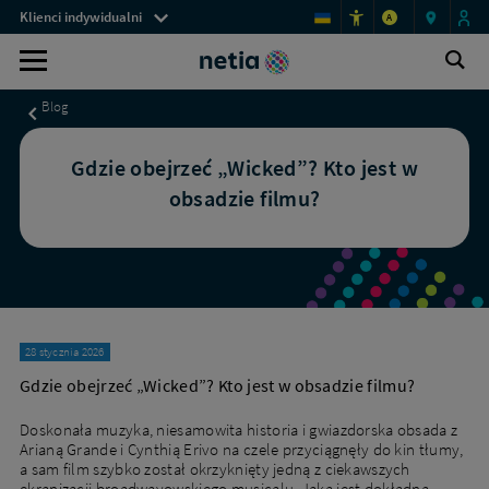
Menu
Gdzie
Klienci indywidualni
A
obejrzeć
przestrzeni
„Wicked”?
Pomoc
Ot
klienckich
Wyszukiwarka
Kto
wy
-
jest
Blog
w
informacje
obsadzie?
dla
|
Gdzie obejrzeć „Wicked”? Kto jest w
Netia.pl
klientów
obsadzie filmu?
28 stycznia 2026
Gdzie obejrzeć „Wicked”? Kto jest w obsadzie filmu?
Doskonała muzyka, niesamowita historia i gwiazdorska obsada z
Arianą Grande i Cynthią Erivo na czele przyciągnęły do kin tłumy,
a sam film szybko został okrzyknięty jedną z ciekawszych
ekranizacji broadwayowskiego musicalu. Jaka jest dokładna