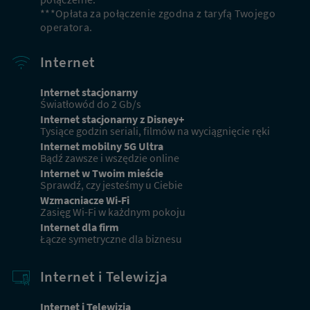
***Opłata za połączenie zgodna z taryfą Twojego
operatora.
Miejscowość
Internet
Ulica
Internet stacjonarny
Światłowód do 2 Gb/s
Internet stacjonarny z Disney+
Nr domu
Nr mieszkania
Tysiące godzin seriali, filmów na wyciągnięcie ręki
Internet mobilny 5G Ultra
Bądź zawsze i wszędzie online
Internet w Twoim mieście
DOPASUJ OFERTY
Sprawdź, czy jesteśmy u Ciebie
Wzmacniacze Wi-Fi
Zasięg Wi-Fi w każdnym pokoju
Internet dla firm
Obecni klienci
Łącze symetryczne dla biznesu
Masz już usługi od Netii? Sprawdź ofertę dla obecnych
Internet i Telewizja
klientów
Internet i Telewizja