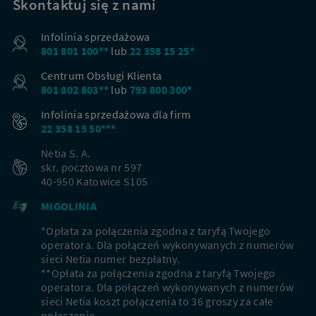
Skontaktuj się z nami
Infolinia sprzedażowa
801 801 100**
lub
22 358 15 25*
Centrum Obsługi Klienta
801 802 803**
lub
793 800 300*
Infolinia sprzedażowa dla firm
22 358 15 50***
Netia S. A.
skr. pocztowa nr 597
40-950 Katowice S105
MIGOLINIA
*Opłata za połączenia zgodna z taryfą Twojego
operatora. Dla połączeń wykonywanych z numerów
Nowi klienci
sieci Netia numer bezpłatny.
**Opłata za połączenia zgodna z taryfą Twojego
Podaj adres, aby dopasować ofertę do Twojej
operatora. Dla połączeń wykonywanych z numerów
lokalizacji
sieci Netia koszt połączenia to 36 groszy za całe
połączenie.