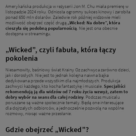
Amerykańska produkcja w reżyserii Jon M. Chu miała premierę w
listopadzie 2024 roku. Odniosła ogromny sukces kinowy i zarobiła
ponad 650 mln dolarów. Zaledwie rok później widzowie mieli
możliwość obejrzeć część drugą
„Wicked: Na dobre”, która
cieszyła się podobną popularnością
. Nie jest ona obecnie
dostępna w streamingu.
„Wicked”, czyli fabuła, która łączy
pokolenia
Niesamowity, baśniowy świat Krainy Oz zachwyca zarówno dzieci,
jak i dorosłych. Nie jest to jednak kolejna naiwna bajka
dedykowana przede wszystkim dla najmłodszych. Produkcja
zachwyci każdego, kto kocha fantastykę i musicale.
Specjaliści
rekomendują ją dla widzów od 7 roku życia wzwyż, zatem to
dobry wybór na seans dla całej rodziny
. Podczas musicalu
poruszane są ważne społecznie tematy. Będą one interesujące
dla dojrzałych odbiorców, a jednocześnie pozwolą na wspólne
rozmowy, niosąc ważne przesłanie.
Gdzie obejrzeć „Wicked”?