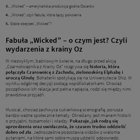
„Wicked” – amerykańska produkcja godna Oscarów
„Wicked”, czyli fabuła, która łączy pokolenia
Gdzie obejrzeć „Wicked”?
Fabuła „Wicked” – o czym jest? Czyli
wydarzenia z krainy Oz
W niezwykłym, baśniowym świecie, na długo przed akcją
„Czarnoksiężnika z Krainy Oz” rozgrywa się
historia, która
połączyła Czarownicę z Zachodu, zielonoskórą Elphabę i
uroczą Glindę
. Bohaterki spotykają się na Uniwersytecie Shiz. W
wyniku odgórnej decyzji zostają współlokatorkami. Chociaż
początkowo ich relacja jest pełna napięcia, rodzi się między nimi
prawdziwa przyjaźń.
Musical, chociaż zachwyca cukierkową scenografią, porusza
bardzo ważne społecznie tematy. Określany jest mianem historii
o przyjaźni, tożsamości i władzy.
Pokazuje, jak rodzą się
uprzedzenia oraz uwidacznia, że czasem trudno oddzielić
dobro od zła
. Jednocześnie pozostawia widzów z wieloma
pytaniami, na które sami sobie muszą udzielić odpowiedzi.