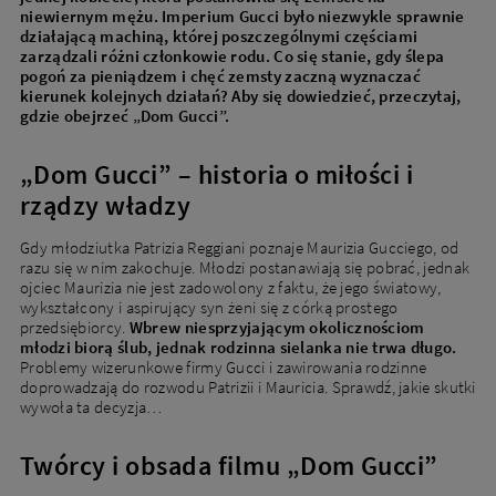
niewiernym mężu. Imperium Gucci było niezwykle sprawnie
działającą machiną, której poszczególnymi częściami
zarządzali różni członkowie rodu. Co się stanie, gdy ślepa
pogoń za pieniądzem i chęć zemsty zaczną wyznaczać
kierunek kolejnych działań? Aby się dowiedzieć, przeczytaj,
gdzie obejrzeć „Dom Gucci”.
„Dom Gucci” – historia o miłości i
rządzy władzy
Gdy młodziutka Patrizia Reggiani poznaje Maurizia Gucciego, od
razu się w nim zakochuje. Młodzi postanawiają się pobrać, jednak
ojciec Maurizia nie jest zadowolony z faktu, że jego światowy,
wykształcony i aspirujący syn żeni się z córką prostego
przedsiębiorcy.
Wbrew niesprzyjającym okolicznościom
młodzi biorą ślub, jednak rodzinna sielanka nie trwa długo.
Problemy wizerunkowe firmy Gucci i zawirowania rodzinne
doprowadzają do rozwodu Patrizii i Mauricia. Sprawdź, jakie skutki
wywoła ta decyzja…
Twórcy i obsada filmu „Dom Gucci”