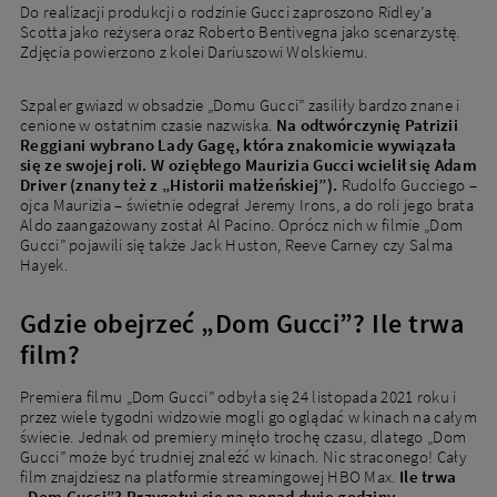
Do realizacji produkcji o rodzinie Gucci zaproszono Ridley’a
Scotta jako reżysera oraz Roberto Bentivegna jako scenarzystę.
Zdjęcia powierzono z kolei Dariuszowi Wolskiemu.
Szpaler gwiazd w obsadzie „Domu Gucci” zasiliły bardzo znane i
cenione w ostatnim czasie nazwiska.
Na odtwórczynię Patrizii
Reggiani wybrano Lady Gagę, która znakomicie wywiązała
się ze swojej roli. W oziębłego Maurizia Gucci wcielił się Adam
Driver (znany też z „Historii małżeńskiej”).
Rudolfo Gucciego –
ojca Maurizia – świetnie odegrał Jeremy Irons, a do roli jego brata
Aldo zaangażowany został Al Pacino. Oprócz nich w filmie „Dom
Gucci” pojawili się także Jack Huston, Reeve Carney czy Salma
Hayek.
Gdzie obejrzeć „Dom Gucci”? Ile trwa
film?
Premiera filmu „Dom Gucci” odbyła się 24 listopada 2021 roku i
przez wiele tygodni widzowie mogli go oglądać w kinach na całym
świecie. Jednak od premiery minęło trochę czasu, dlatego „Dom
Gucci” może być trudniej znaleźć w kinach. Nic straconego! Cały
film znajdziesz na platformie streamingowej HBO Max.
Ile trwa
„Dom Gucci”? Przygotuj się na ponad dwie godziny