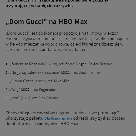
trzymającej w napięciu rozrywki.
„Dom Gucci” na HBO Max
„Dom Gucci” jest doskonałą propozycją na filmowy wieczór.
Mocno zarysowane postacie, silne charaktery i wielkie pieniądze
w tle – to mieszanka wybuchowa, dzięki której znajdziesz się w
samym centrum skandalicznych wydarzeń.
„Bohemian Rhapsody” (2018), reż. Bryan Singer i Dexter Fletcher
„Najgorszy człowiek na świecie” (2021), reż. Joachim Trier
„C’mon C’mon” (2021), reż. Mike Mills
„Yang” (2022), reż. Kogonada
„Men” (2022), reż. Alex Garland
Chcesz obejrzeć wszystkie nagradzane światowe produkcje?
Skorzystaj z pakietu
od Netii, aby zyskać dostęp
Dla Kinomaniaka
do platformy streamingowej HBO Max.