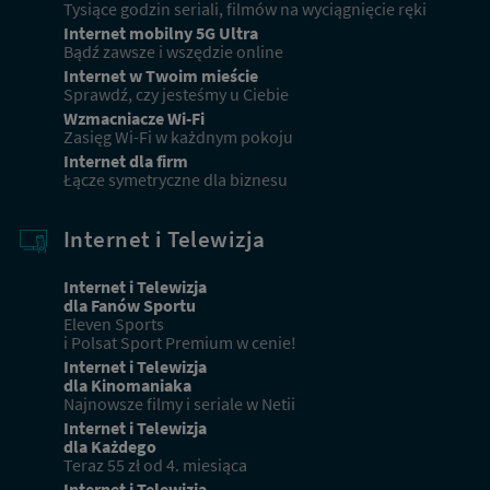
Tysiące godzin seriali, filmów na wyciągnięcie ręki
Internet mobilny 5G Ultra
Bądź zawsze i wszędzie online
Internet w Twoim mieście
Sprawdź, czy jesteśmy u Ciebie
Wzmacniacze Wi-Fi
Zasięg Wi-Fi w każdnym pokoju
Internet dla firm
Łącze symetryczne dla biznesu
Internet i Telewizja
Nowi klienci
Internet i Telewizja
dla Fanów Sportu
Eleven Sports
Podaj adres, aby dopasować ofertę do Twojej
i Polsat Sport Premium w cenie!
lokalizacji
Internet i Telewizja
dla Kinomaniaka
Najnowsze filmy i seriale w Netii
Internet i Telewizja
dla Każdego
Miejscowość
Teraz 55 zł od 4. miesiąca
Internet i Telewizja