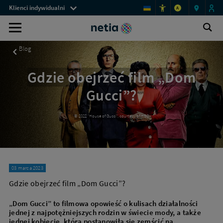
Menu
„Dom
Klienci indywidualni
A
Gucci”
przestrzeni
–
Blog
Ot
klienckich
Wyszukiwarka
ile
wy
Netii
trwa
Blog
film
-
i
najnowsze
gdzie
Gdzie obejrzeć film „Dom
obejrzeć?
informacje
|
Gucci”?
Netia.pl
o
ofercie
© 2022 "House of Gucci", courtesy of HBO
03 marca 2023
Gdzie obejrzeć film „Dom Gucci”?
„Dom Gucci” to filmowa opowieść o kulisach działalności
jednej z najpotężniejszych rodzin w świecie mody, a także
jednej kobiecie, która postanowiła się zemścić na