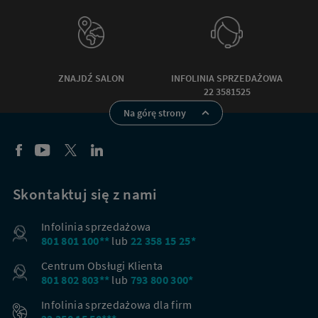
ZNAJDŹ SALON
INFOLINIA SPRZEDAŻOWA
22 3581525
Na górę strony
Skontaktuj się z nami
Infolinia sprzedażowa
801 801 100**
lub
22 358 15 25*
Centrum Obsługi Klienta
801 802 803**
lub
793 800 300*
Infolinia sprzedażowa dla firm