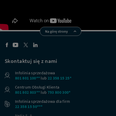
Na górę strony
Skontaktuj się z nami
Infolinia sprzedażowa
801 801 100**
lub
22 358 15 25*
Centrum Obsługi Klienta
801 802 803**
lub
793 800 300*
Infolinia sprzedażowa dla firm
22 358 15 50***
Netia S. A.