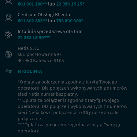
801 801 100**
lub
22 358 15 25*
Centrum Obsługi Klienta
801 802 803**
lub
793 800 300*
Infolinia sprzedażowa dla firm
22 358 15 50***
Netia S. A.
skr. pocztowa nr 597
40-950 Katowice S105
MIGOLINIA
*Opłata za połączenia zgodna z taryfą Twojego
operatora. Dla połączeń wykonywanych z numerów
sieci Netia numer bezpłatny.
**Opłata za połączenia zgodna z taryfą Twojego
operatora. Dla połączeń wykonywanych z numerów
sieci Netia koszt połączenia to 36 groszy za całe
połączenie.
***Opłata za połączenie zgodna z taryfą Twojego
operatora.