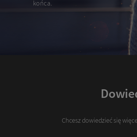
skontaktuj
końca.
się
z
nami,
aby
Dowied
go
zrealizować.
Chcesz dowiedzieć się więc