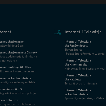
ternet
Internet i Telewizja
ernet stacjonarny
Internet i Telewizja
atłowód do 2 Gb/s
dla Fanów Sportu
Eleven Sports
ernet stacjonarny z Disney+
i Polsat Sport Premium w cenie!
iące godzin seriali, filmów na
iągnięcie ręki
Internet i Telewizja
dla Kinomaniaka
ernet mobilny 5G Ultra
Najnowsze filmy i seriale w Netii
ź zawsze i wszędzie online
Internet i Telewizja
ternet w Twoim mieście
dla Każdego
awdź, czy jesteśmy u Ciebie
Teraz 55 zł od 4. miesiąca
macniacze Wi-Fi
Internet i Telewizja
ięg Wi-Fi w każdnym pokoju
w Twoim mieście
Sprawdź, czy jesteśmy u Ciebie
ernet dla firm
ze symetryczne dla biznesu