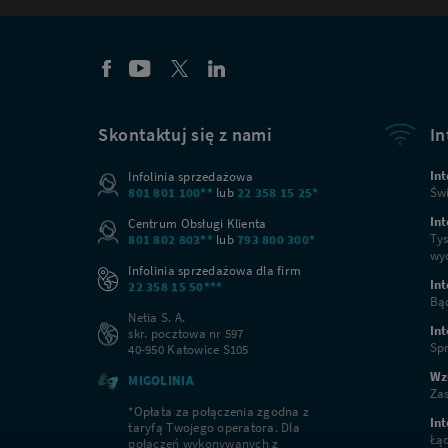
Skontaktuj się z nami
In
Int
Infolinia sprzedażowa
801 801 100**
lub
22 358 15 25*
Świ
Int
Centrum Obsługi Klienta
Tys
801 802 803**
lub
793 800 300*
wyc
Infolinia sprzedażowa dla firm
Int
22 358 15 50***
Bąd
Netia S. A.
In
skr. pocztowa nr 597
Spr
40-950 Katowice S105
Wz
MIGOLINIA
Zas
*Opłata za połączenia zgodna z
Int
taryfą Twojego operatora. Dla
Łąc
połączeń wykonywanych z