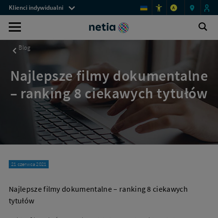
Menu
Najlepsze
Klienci indywidualni
A
filmy
przestrzeni
dokumentalne
Sprawdź
Ot
klienckich
Wyszukiwarka
–
wy
ofertę
ranking
Blog
8
najlepszych
tytułów
telefonów
|
Najlepsze filmy dokumentalne
Netia.pl
i
– ranking 8 ciekawych tytułów
smartfonów
na
raty
od
Netii
21 czerwca 2021
Najlepsze filmy dokumentalne – ranking 8 ciekawych
tytułów