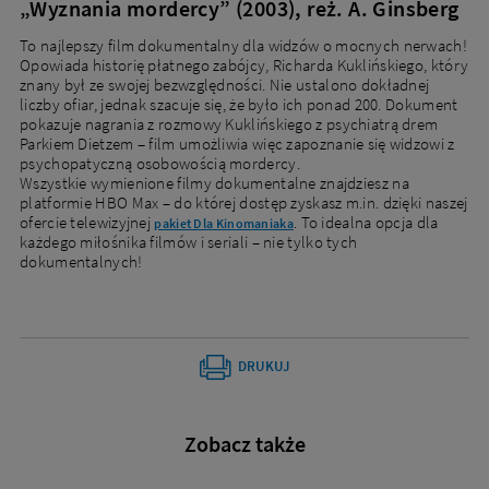
„Wyznania mordercy” (2003), reż. A. Ginsberg
To najlepszy film dokumentalny dla widzów o mocnych nerwach!
Opowiada historię płatnego zabójcy, Richarda Kuklińskiego, który
znany był ze swojej bezwzględności. Nie ustalono dokładnej
liczby ofiar, jednak szacuje się, że było ich ponad 200. Dokument
pokazuje nagrania z rozmowy Kuklińskiego z psychiatrą drem
Parkiem Dietzem – film umożliwia więc zapoznanie się widzowi z
psychopatyczną osobowością mordercy.
Wszystkie wymienione filmy dokumentalne znajdziesz na
platformie HBO Max – do której dostęp zyskasz m.in. dzięki naszej
ofercie telewizyjnej
. To idealna opcja dla
pakiet Dla Kinomaniaka
każdego miłośnika filmów i seriali – nie tylko tych
dokumentalnych!
DRUKUJ
Zobacz także