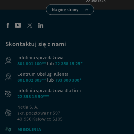
22 3581525
Na górę strony
Skontaktuj się z nami
Infolinia sprzedażowa
801 801 100**
lub
22 358 15 25*
Centrum Obsługi Klienta
801 802 803**
lub
793 800 300*
Infolinia sprzedażowa dla firm
22 358 15 50***
Netia S. A.
skr. pocztowa nr 597
40-950 Katowice S105
Nowi klienci
MIGOLINIA