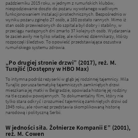
październiku 2015 roku, w jednym z rumuńskich klubów,
niespodziewanie doszło do pożaru wywołanego wadliwym
funkcjonowaniem instalacji pirotechnicznych. Bezpośrednio w
wyniku pożaru zginęło 27 osób, a 180 zostało rannych. Mimo iż
stan osób przewiezionych do szpitala był dobry i stabilny, w
przeciągu następnych dni zmarło 37 kolejnych osób. Wydarzenia
te zaciekawiły nie tylko władzę, ale również dziennikarzy, którzy
rozpoczęli śledztwo. To opowieść przedstawiająca oszustwa
rumuńskiego systemu zdrowia.
„Po drugiej stronie drzwi” (2017), reż. M.
Turajlić (Dostępny w HBO Max)
To intymna podróż reżyserki w głąb jej rodzinnej tajemnicy. Mila
Turajlic porusza tematykę tajemniczych zamkniętych drzwi
mieszkania jej matki w Belgradzie, opowiada historię jej rodziny
na tle czasów powojennych. To dokumentalny film, który nie
tylko stara odkryć i zrozumieć tajemnicę zamkniętych drzwi od
1945 roku, ale również przedstawia skomplikowaną historię
narodową i polityczną Serbii.
W jedności siła. Żołnierze Kompanii E” (2001),
reż. M. Cowen