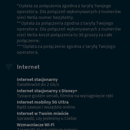
Podaj adres, aby dopasować ofertę do Twojej
*Opłata za połączenia zgodna z taryfą Twojego
lokalizacji
operatora. Dla połączeń wykonywanych z numerów
sieci Netia numer bezpłatny.
**Opłata za połączenia zgodna z taryfą Twojego
operatora. Dla połączeń wykonywanych z numerów
sieci Netia koszt połączenia to 36 groszy za całe
Miejscowość
połączenie.
***Opłata za połączenie zgodna z taryfą Twojego
operatora.
Ulica
Internet
Nr domu
Nr mieszkania
Internet stacjonarny
Światłowód do 2 Gb/s
Internet stacjonarny z Disney+
DOPASUJ OFERTY
Tysiące godzin seriali, filmów na wyciągnięcie ręki
Internet mobilny 5G Ultra
Bądź zawsze i wszędzie online
Internet w Twoim mieście
Sprawdź, czy jesteśmy u Ciebie
Obecni klienci
Wzmacniacze Wi-Fi
Zasięg Wi-Fi w każdnym pokoju