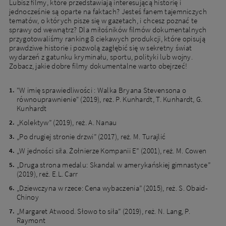
Lubisz filmy, które przedstawiają interesującą historię i
jednocześnie są oparte na faktach? Jesteś fanem tajemniczych
tematów, o których pisze się w gazetach, i chcesz poznać te
sprawy od wewnątrz? Dla miłośników filmów dokumentalnych
przygotowaliśmy ranking 8 ciekawych produkcji, które opisują
prawdziwe historie i pozwolą zagłębić się w sekretny świat
wydarzeń z gatunku kryminału, sportu, polityki lub wojny.
Zobacz, jakie dobre filmy dokumentalne warto obejrzeć!
"W imię sprawiedliwości : Walka Bryana Stevensona o
równouprawnienie" (2019), reż. P. Kunhardt, T. Kunhardt, G.
Kunhardt
„Kolektyw” (2019), reż. A. Nanau
„Po drugiej stronie drzwi” (2017), reż. M. Turajlić
„W jedności siła. Żołnierze Kompanii E” (2001), reż. M. Cowen
„Druga strona medalu: Skandal w amerykańskiej gimnastyce”
(2019), reż. E.L. Carr
„Dziewczyna w rzece: Cena wybaczenia” (2015), reż. S. Obaid-
Chinoy
„Margaret Atwood. Słowo to siła” (2019), reż. N. Lang, P.
Raymont