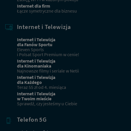
Masz już usługi od Netii? Sprawdź ofertę dla obecnych
Internet dla firm
klientów
Łącze symetryczne dla biznesu
Internet i Telewizja
Przejdź
do
oferty
Internet i Telewizja
dla
dla Fanów Sportu
obecnych
Eleven Sports
klientów
i Polsat Sport Premium w cenie!
Internet i Telewizja
dla Kinomaniaka
Najnowsze filmy i seriale w Netii
Internet i Telewizja
dla Każdego
Teraz 55 zł od 4. miesiąca
Internet i Telewizja
w Twoim mieście
Sprawdź, czy jesteśmy u Ciebie
Telefon 5G