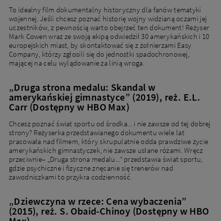
To idealny film dokumentalny historyczny dla fanów tematyki
wojennej. Jeśli chcesz poznać historię wojny widzianą oczami jej
uczestników, z pewnością warto obejrzeć ten dokument! Reżyser
Mark Cowen wraz ze swoją ekipą odwiedził 30 amerykańskich i 10
europejskich miast, by skontaktować się z żołnierzami Easy
Company, którzy zgłosili się do jednostki spadochronowej,
mającej na celu wylądowanie za linią wroga.
„Druga strona medalu: Skandal w
amerykańskiej gimnastyce” (2019), reż. E.L.
Carr (Dostępny w HBO Max)
Chcesz poznać świat sportu od środka... i nie zawsze od tej dobrej
strony? Reżyserka przedstawianego dokumentu wiele lat
pracowała nad filmem, który skrupulatnie odda prawdziwe życie
amerykańskich gimnastyczek, nie zawsze usłane różami. Wręcz
przeciwnie– „Druga strona medalu...” przedstawia świat sportu,
gdzie psychiczne i fizyczne znęcanie się trenerów nad
zawodniczkami to przykra codzienność.
„Dziewczyna w rzece: Cena wybaczenia”
(2015), reż. S. Obaid-Chinoy (Dostępny w HBO
Max)