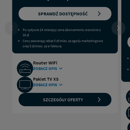
WYBIERZ
SPRAWDŹ DOSTĘPNOŚĆ
OFERTĘ:
INTERNET
Po upływie 24 miesięcy cena abonamentu wzrośnie o
STACJONARNY
30 zł
300
Ceny zawierają rabat 5 zł/mies. za zgody marketingowe
MB/S;
oraz 5 zł/mies. za e-fakturę
Router WiFi
ZOBACZ OPIS
CZYTAJ WIĘCEJ O ROUTERZE WIFI OD NETII
Pakiet TV XS
ZOBACZ OPIS
SZCZEGÓŁY OFERTY