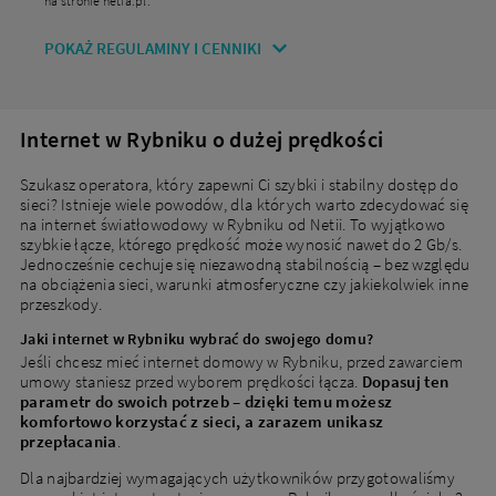
na stronie netia.pl.
POKAŻ REGULAMINY I CENNIKI
Internet w Rybniku o dużej prędkości
Nowi klienci
Szukasz operatora, który zapewni Ci szybki i stabilny dostęp do
sieci? Istnieje wiele powodów, dla których warto zdecydować się
na internet światłowodowy w Rybniku od Netii. To wyjątkowo
Podaj adres, aby dopasować ofertę do Twojej
szybkie łącze, którego prędkość może wynosić nawet do 2 Gb/s.
lokalizacji
Jednocześnie cechuje się niezawodną stabilnością – bez względu
na obciążenia sieci, warunki atmosferyczne czy jakiekolwiek inne
przeszkody.
Jaki internet w Rybniku wybrać do swojego domu?
Miejscowość
Jeśli chcesz mieć internet domowy w Rybniku, przed zawarciem
umowy staniesz przed wyborem prędkości łącza.
Dopasuj ten
parametr do swoich potrzeb – dzięki temu możesz
Ulica
komfortowo korzystać z sieci, a zarazem unikasz
przepłacania
.
Dla najbardziej wymagających użytkowników przygotowaliśmy
Nr domu
Nr mieszkania