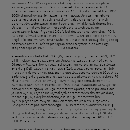
wzrośnie o 10 zł. Wraz z pierwszą fakturą zostanie naliczona opłata
aktywacyjna w wysokości 79 zł za Internet i 2 zł za Telewizję. Po 24
miesiącach cena abonamentu wzrasta o 10 zł. Szybki Internet Max (1000,
2000) stanowi wyłącznie nazwę marketingową. Usługa Internetowa
oparta jest na parametrach jakości wynikających z maksymalnych
parametrów technicznych danej technologii, w jakiej świadczona jest
Usługa Internetowa lub wynikających z ofertowych ustawień
technicznych łącza. Prędkość 2 Gb/s jest dostępna na technologii PON.
Parametry świadczenia Usługi Internetowej, w szczególności parametry
prędkości oraz wpływu innych Usług na Usługę Internetową, dostępne są
na stronie netia.pl. Oferta jest ograniczone terytorialnie do zasięgu
stacjonarnej sieci PON, HFC, ETTH Operatora.
Prezentowana oferta Netii S.A.: „Wybieram szybszy Internet (PON, HFC,
ETTH)” obowiązuje przy zawarciu Umowy na czas określony 24 pełnych
Okresów Rozliczeniowych przy jednoczesnym korzystaniu z rabatów za
e-fakturę (5zł) i zgody marketingowe (5zł). W przypadku rezygnacji lub
niespełnienia warunków przyznania rabatów, cena wzrośnie o 10 zł. Wraz
z pierwszą fakturą zostanie naliczona opłata aktywacyjna w wysokości 79
zł za Internet i 2 zł za Telewizję. Po 24 miesiącach cena abonamentu
wzrasta o 10 zł. Szybki Internet Max (600, 1000, 2000) stanowi wyłącznie
nazwę marketingową. Usługa Internetowa oparta jest na parametrach
jakości wynikających z maksymalnych parametrów technicznych danej
technologii, w jakiej świadczona jest Usługa Internetowa lub
wynikających z ofertowych ustawień technicznych łącza. Prędkość 2
Gb/s jest dostępna na technologii PON. Parametry świadczenia Usługi
Internetowej, w szczególności parametry prędkości oraz wpływu innych
Usług na Usługę Internetową, dostępne są na stronie netia.pl. Oferta
jest ograniczona terytorialnie do zasięgu stacjonarnej sieci PON, HFC,
ETTH Operatora.
Prezentowana oferta Netii S.A.: „Wybieram do 150 Mb/s (HFC, PON,