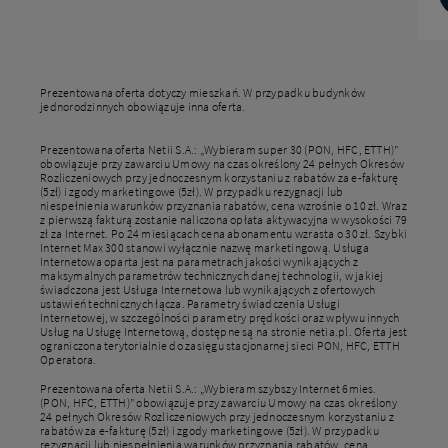
Prezentowana oferta dotyczy mieszkań. W przypadku budynków
jednorodzinnych obowiązuje inna oferta.
Prezentowana oferta Netii S.A.: „Wybieram super 30 (PON, HFC, ETTH)”
obowiązuje przy zawarciu Umowy na czas określony 24 pełnych Okresów
Rozliczeniowych przy jednoczesnym korzystaniu z rabatów za e-fakturę
(5zł) i zgody marketingowe (5zł). W przypadku rezygnacji lub
niespełnienia warunków przyznania rabatów, cena wzrośnie o 10 zł. Wraz
z pierwszą fakturą zostanie naliczona opłata aktywacyjna w wysokości 79
zł za Internet. Po 24 miesiącach cena abonamentu wzrasta o 30 zł. Szybki
Internet Max 300 stanowi wyłącznie nazwę marketingową. Usługa
Internetowa oparta jest na parametrach jakości wynikających z
maksymalnych parametrów technicznych danej technologii, w jakiej
świadczona jest Usługa Internetowa lub wynikających z ofertowych
ustawień technicznych łącza. Parametry świadczenia Usługi
Internetowej, w szczególności parametry prędkości oraz wpływu innych
Usług na Usługę Internetową, dostępne są na stronie netia.pl. Oferta jest
ograniczona terytorialnie do zasięgu stacjonarnej sieci PON, HFC, ETTH
Operatora.
Prezentowana oferta Netii S.A.: „Wybieram szybszy Internet 6mies.
(PON, HFC, ETTH)” obowiązuje przy zawarciu Umowy na czas określony
24 pełnych Okresów Rozliczeniowych przy jednoczesnym korzystaniu z
rabatów za e-fakturę (5zł) i zgody marketingowe (5zł). W przypadku
rezygnacji lub niespełnienia warunków przyznania rabatów, cena