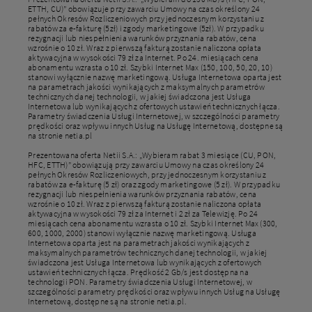
ETTH, CU)” obowiązuje przy zawarciu Umowy na czas określony 24
pełnych Okresów Rozliczeniowych przy jednoczesnym korzystaniu z
rabatów za e-fakturę (5zł) i zgody marketingowe (5zł). W przypadku
rezygnacji lub niespełnienia warunków przyznania rabatów, cena
wzrośnie o 10 zł. Wraz z pierwszą fakturą zostanie naliczona opłata
aktywacyjna w wysokości 79 zł za Internet. Po 24. miesiącach cena
abonamentu wzrasta o 10 zł. Szybki Internet Max (150, 100, 50, 20, 10)
stanowi wyłącznie nazwę marketingową. Usługa Internetowa oparta jest
na parametrach jakości wynikających z maksymalnych parametrów
technicznych danej technologii, w jakiej świadczona jest Usługa
Internetowa lub wynikających z ofertowych ustawień technicznych łącza.
Parametry świadczenia Usługi Internetowej, w szczególności parametry
prędkości oraz wpływu innych Usług na Usługę Internetową, dostępne są
na stronie netia.pl
Prezentowana oferta Netii S.A.: „Wybieram rabat 3 miesiące (CU, PON,
HFC, ETTH)” obowiązują przy zawarciu Umowy na czas określony 24
pełnych Okresów Rozliczeniowych, przy jednoczesnym korzystaniu z
rabatów za e-fakturę (5 zł) oraz zgody marketingowe (5 zł). W przypadku
rezygnacji lub niespełnienia warunków przyznania rabatów, cena
wzrośnie o 10 zł. Wraz z pierwszą fakturą zostanie naliczona opłata
aktywacyjna w wysokości 79 zł za Internet i 2 zł za Telewizję. Po 24
miesiącach cena abonamentu wzrasta o 10 zł. Szybki Internet Max (300,
600, 1000, 2000) stanowi wyłącznie nazwę marketingową. Usługa
Internetowa oparta jest na parametrach jakości wynikających z
maksymalnych parametrów technicznych danej technologii, w jakiej
świadczona jest Usługa Internetowa lub wynikających z ofertowych
ustawień technicznych łącza. Prędkość 2 Gb/s jest dostępna na
technologii PON. Parametry świadczenia Usługi Internetowej, w
szczególności parametry prędkości oraz wpływu innych Usług na Usługę
Internetową, dostępne są na stronie netia.pl.