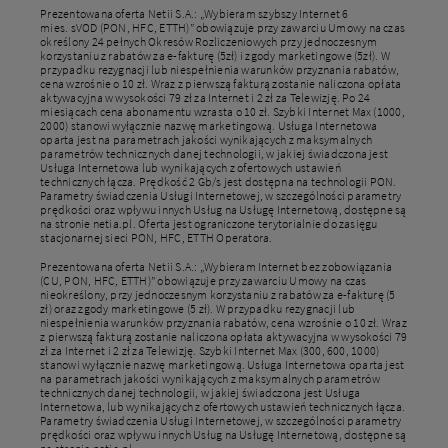
Prezentowana oferta Netii S.A.: „Wybieram szybszy Internet 6
mies. sVOD (PON, HFC, ETTH)” obowiązuje przy zawarciu Umowy na czas
określony 24 pełnych Okresów Rozliczeniowych przy jednoczesnym
korzystaniu z rabatów za e-fakturę (5zł) i zgody marketingowe (5zł). W
przypadku rezygnacji lub niespełnienia warunków przyznania rabatów,
cena wzrośnie o 10 zł. Wraz z pierwszą fakturą zostanie naliczona opłata
aktywacyjna w wysokości 79 zł za Internet i 2 zł za Telewizję. Po 24
miesiącach cena abonamentu wzrasta o 10 zł. Szybki Internet Max (1000,
2000) stanowi wyłącznie nazwę marketingową. Usługa Internetowa
oparta jest na parametrach jakości wynikających z maksymalnych
parametrów technicznych danej technologii, w jakiej świadczona jest
Usługa Internetowa lub wynikających z ofertowych ustawień
technicznych łącza. Prędkość 2 Gb/s jest dostępna na technologii PON.
Parametry świadczenia Usługi Internetowej, w szczególności parametry
prędkości oraz wpływu innych Usług na Usługę Internetową, dostępne są
na stronie netia.pl. Oferta jest ograniczone terytorialnie do zasięgu
stacjonarnej sieci PON, HFC, ETTH Operatora.
Prezentowana oferta Netii S.A.: „Wybieram Internet bez zobowiązania
(CU, PON, HFC, ETTH)” obowiązuje przy zawarciu Umowy na czas
nieokreślony, przy jednoczesnym korzystaniu z rabatów za e-fakturę (5
zł) oraz zgody marketingowe (5 zł). W przypadku rezygnacji lub
niespełnienia warunków przyznania rabatów, cena wzrośnie o 10 zł. Wraz
z pierwszą fakturą zostanie naliczona opłata aktywacyjna w wysokości 79
zł za Internet i 2 zł za Telewizję. Szybki Internet Max (300, 600, 1000)
stanowi wyłącznie nazwę marketingową. Usługa Internetowa oparta jest
na parametrach jakości wynikających z maksymalnych parametrów
technicznych danej technologii, w jakiej świadczona jest Usługa
Internetowa, lub wynikających z ofertowych ustawień technicznych łącza.
Parametry świadczenia Usługi Internetowej, w szczególności parametry
prędkości oraz wpływu innych Usług na Usługę Internetową, dostępne są