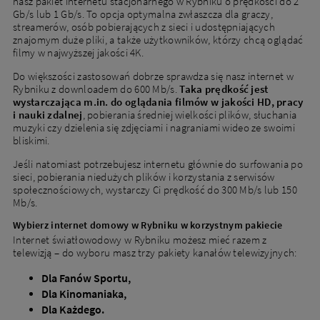
nasz pakiet internetu stacjonarnego w Rybniku o prędkości do 2
Gb/s lub 1 Gb/s. To opcja optymalna zwłaszcza dla graczy,
streamerów, osób pobierających z sieci i udostępniających
znajomym duże pliki, a także użytkowników, którzy chcą oglądać
DOPASUJ OFERTY
filmy w najwyższej jakości 4K.
Do większości zastosowań dobrze sprawdza się nasz internet w
Rybniku z downloadem do 600 Mb/s.
Taka prędkość jest
wystarczająca m.in. do oglądania filmów w jakości HD, pracy
Obecni klienci
i nauki zdalnej
, pobierania średniej wielkości plików, słuchania
muzyki czy dzielenia się zdjęciami i nagraniami wideo ze swoimi
Masz już usługi od Netii? Sprawdź ofertę dla obecnych
bliskimi.
klientów
Jeśli natomiast potrzebujesz internetu głównie do surfowania po
sieci, pobierania niedużych plików i korzystania z serwisów
społecznościowych, wystarczy Ci prędkość do 300 Mb/s lub 150
Mb/s.
Przejdź
do
Wybierz internet domowy w Rybniku w korzystnym pakiecie
oferty
dla
Internet światłowodowy w Rybniku możesz mieć razem z
obecnych
telewizją – do wyboru masz trzy pakiety kanałów telewizyjnych:
klientów
Dla Fanów Sportu,
Dla Kinomaniaka,
Dla Każdego.