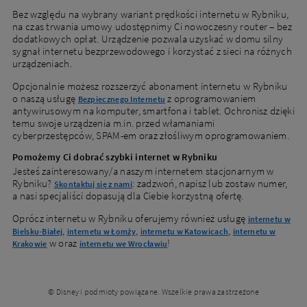
Bez względu na wybrany wariant prędkości internetu w Rybniku,
na czas trwania umowy udostępnimy Ci nowoczesny router – bez
dodatkowych opłat. Urządzenie pozwala uzyskać w domu silny
sygnał internetu bezprzewodowego i korzystać z sieci na różnych
urządzeniach.
Opcjonalnie możesz rozszerzyć abonament internetu w Rybniku
o naszą usługę
z oprogramowaniem
Bezpiecznego Internetu
antywirusowym na komputer, smartfona i tablet. Ochronisz dzięki
temu swoje urządzenia m.in. przed włamaniami
cyberprzestępców, SPAM-em oraz złośliwym oprogramowaniem.
Pomożemy Ci dobrać szybki internet w Rybniku
Jesteś zainteresowany/a naszym internetem stacjonarnym w
Rybniku?
: zadzwoń, napisz lub zostaw numer,
Skontaktuj się z nami
a nasi specjaliści dopasują dla Ciebie korzystną ofertę.
Oprócz internetu w Rybniku oferujemy również usługę
internetu w
,
,
,
Bielsku-Białej
internetu w Łomży
internetu w Katowicach
internetu w
w oraz
!
Krakowie
internetu we Wrocławiu
© Disney i podmioty powiązane. Wszelkie prawa zastrzeżone