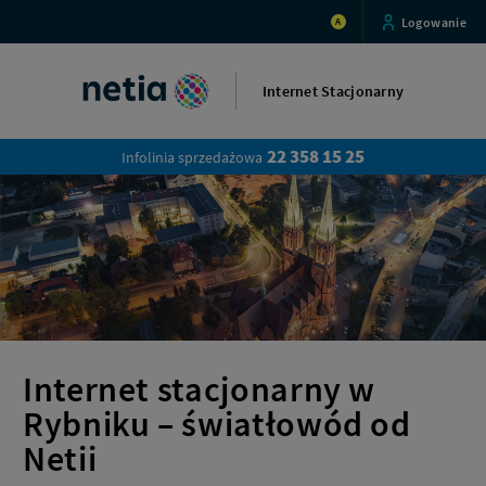
Internet
Logowanie
A
stacjonarny
w
Rybniku
–
Internet Stacjonarny
światłowód
|
Netia.pl
22 358 15 25
Infolinia sprzedażowa
Internet stacjonarny w
Rybniku – światłowód od
Netii