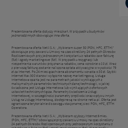
Prezentowana oferta dotyczy mieszkań. W przypadku budynków
jednorodzinnych obowiązuje inna oferta.
Prezentowana oferta Netii S.A.: „Wybieram super 30 (PON, HFC, ETTH)”
obowiązuje przy zawarciu Umowy na czas określony 24 pełnych Okresów
Rozliczeniowych przy jednoczesnym korzystaniu z rabatów za e-fakturę
(5zł) i zgody marketingowe (5zł). W przypadku rezygnacji lub
niespełnienia warunków przyznania rabatów, cena wzrośnie o 10 zł. Wraz
z pierwszą fakturą zostanie naliczona opłata aktywacyjna w wysokości 79
zł za Internet. Po 24 miesiącach cena abonamentu wzrasta o 30 zł. Szybki
Internet Max 300 stanowi wyłącznie nazwę marketingową. Usługa
Internetowa oparta jest na parametrach jakości wynikających z
maksymalnych parametrów technicznych danej technologii, w jakiej
świadczona jest Usługa Internetowa lub wynikających z ofertowych
ustawień technicznych łącza. Parametry świadczenia Usługi
Internetowej, w szczególności parametry prędkości oraz wpływu innych
Usług na Usługę Internetową, dostępne są na stronie netia.pl. Oferta jest
ograniczona terytorialnie do zasięgu stacjonarnej sieci PON, HFC, ETTH
Operatora.
Prezentowana oferta Netii S.A.: „Wybieram szybszy Internet 6mies.
(PON, HFC, ETTH)” obowiązuje przy zawarciu Umowy na czas określony
24 pełnych Okresów Rozliczeniowych przy jednoczesnym korzystaniu z
rabatów za e-fakturę (5zł) i zgody marketingowe (5zł). W przypadku