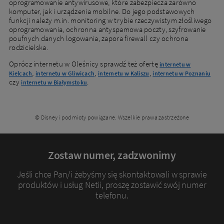
oprogramowanie antywirusowe, które zabezpiecza zarówno
komputer, jak i urządzenia mobilne. Do jego podstawowych
funkcji należy m.in. monitoring w trybie rzeczywistym złośliwego
oprogramowania, ochronna antyspamowa poczty, szyfrowanie
poufnych danych logowania, zapora firewall czy ochrona
rodzicielska.
Oprócz internetu w Oleśnicy sprawdź też ofertę
internetu w
,
,
,
Kielcach
internetu w Gliwicach
internetu w Kaliszu
internetu w Poznaniu
czy
.
internetu w Białymstoku
© Disney i podmioty powiązane. Wszelkie prawa zastrzeżone
Zostaw numer, zadzwonimy
Jeśli chce Pan/i żebyśmy się skontaktowali w sprawie
produktów i usług Netii, proszę zostawić swój numer
Dbamy o Twoją prywatność
telefonu.
Używamy plików cookies lub podobnych technologii w celu zapewnienia Ci dostępu do serwisu,
usprawniania jego działania, profilowania i wyświetlania treści dopasowanych do Twoich potrzeb. W
każdej chwili możesz zmienić ustawienia plików cookies lub podobnych technologii poprzez zmianę
ustawień prywatności w przeglądarce bądź aplikacji, zmianę ustawień swojego konta w serwisie lub