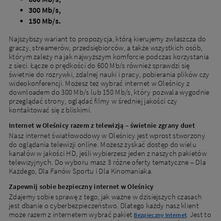
300 Mb/s,
150 Mb/s.
Obecni klienci
Najszybszy wariant to propozycja, którą kierujemy zwłaszcza do
graczy, streamerów, przedsiębiorców, a także wszystkich osób,
Masz już usługi od Netii? Sprawdź ofertę dla obecnych
którym zależy na jak najwyższym komforcie podczas korzystania
klientów
z sieci. Łącze o prędkości do 600 Mb/s również sprawdzi się
świetnie do rozrywki, zdalnej nauki i pracy, pobierania plików czy
wideokonferencji. Możesz też wybrać internet w Oleśnicy z
downloadem do 300 Mb/s lub 150 Mb/s, który pozwala wygodnie
Przejdź
przeglądać strony, oglądać filmy w średniej jakości czy
do
kontaktować się z bliskimi.
oferty
dla
Internet w Oleśnicy razem z telewizją – świetnie zgrany duet
obecnych
klientów
Nasz internet światłowodowy w Oleśnicy jest wprost stworzony
do oglądania telewizji online. Możesz zyskać dostęp do wielu
kanałów w jakości HD, jeśli wybierzesz jeden z naszych pakietów
telewizyjnych. Do wyboru masz 3 różne oferty tematyczne – Dla
Każdego, Dla Fanów Sportu i Dla Kinomaniaka.
Zapewnij sobie bezpieczny internet w Oleśnicy
Zdajemy sobie sprawę z tego, jak ważne w dzisiejszych czasach
jest dbanie o cyberbezpieczeństwo. Dlatego każdy nasz klient
może razem z internetem wybrać pakiet
. Jest to
Bezpieczny Internet