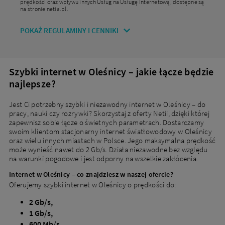
prędkości oraz wpływu innych Usług na Usługę Internetową, dostępne są
na stronie netia.pl.
POKAŻ REGULAMINY I CENNIKI
Nowi klienci
Podaj adres, aby dopasować ofertę do Twojej
lokalizacji
Szybki internet w Oleśnicy – jakie łącze będzie
najlepsze?
Jest Ci potrzebny szybki i niezawodny internet w Oleśnicy – do
Miejscowość
pracy, nauki czy rozrywki? Skorzystaj z oferty Netii, dzięki której
zapewnisz sobie łącze o świetnych parametrach. Dostarczamy
swoim klientom stacjonarny internet światłowodowy w Oleśnicy
Ulica
oraz wielu innych miastach w Polsce. Jego maksymalna prędkość
może wynieść nawet do 2 Gb/s. Działa niezawodne bez względu
na warunki pogodowe i jest odporny na wszelkie zakłócenia.
Nr domu
Nr mieszkania
Internet w Oleśnicy – co znajdziesz w naszej ofercie?
Oferujemy szybki internet w Oleśnicy o prędkości do:
2 Gb/s,
DOPASUJ OFERTY
1 Gb/s,
600 Mb/s,