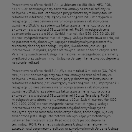
Prezentowana oferta Netii S.A.: „Wybieram do 150 Mb/s (HFC, PON,
ETTH, CU)” obowiązuje przy zawarciu Umowy na czas określony 24
pełnych Okresów Rozliczeniowych przy jednoczesnym korzystaniu z
rabatów za e-fakturę (5zł) i zgody marketingowe (5zł). W przypadku
rezygnacji lub niespełnienia warunków przyznania rabatów, cena
wzrośnie o 10 zł. Wraz z pierwszą fakturą zostanie naliczona opłata
aktywacyjna w wysokości 79 zł za Internet. Po 24. miesiącach cena
abonamentu wzrasta o 10 zł. Szybki Internet Max (150, 100, 50, 20, 10)
stanowi wyłącznie nazwę marketingową. Usługa Internetowa oparta jest
na parametrach jakości wynikających z maksymalnych parametrów
technicznych danej technologii, w jakiej świadczona jest Usługa
Internetowa lub wynikających z ofertowych ustawień technicznych łącza.
Parametry świadczenia Usługi Internetowej, w szczególności parametry
prędkości oraz wpływu innych Usług na Usługę Internetową, dostępne są
na stronie netia.pl
Prezentowana oferta Netii S.A.: „Wybieram rabat 3 miesiące (CU, PON,
HFC, ETTH)” obowiązują przy zawarciu Umowy na czas określony 24
pełnych Okresów Rozliczeniowych, przy jednoczesnym korzystaniu z
rabatów za e-fakturę (5 zł) oraz zgody marketingowe (5 zł). W przypadku
rezygnacji lub niespełnienia warunków przyznania rabatów, cena
wzrośnie o 10 zł. Wraz z pierwszą fakturą zostanie naliczona opłata
aktywacyjna w wysokości 79 zł za Internet i 2 zł za Telewizję. Po 24
miesiącach cena abonamentu wzrasta o 10 zł. Szybki Internet Max (300,
600, 1000, 2000) stanowi wyłącznie nazwę marketingową. Usługa
Internetowa oparta jest na parametrach jakości wynikających z
maksymalnych parametrów technicznych danej technologii, w jakiej
świadczona jest Usługa Internetowa lub wynikających z ofertowych
ustawień technicznych łącza. Prędkość 2 Gb/s jest dostępna na
technologii PON. Parametry świadczenia Usługi Internetowej, w
szczególności parametry prędkości oraz wpływu innych Usług na Usługę