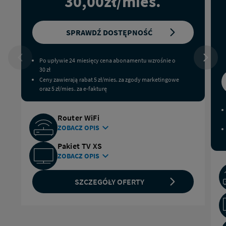
30,00
zł/mies.
WYBIERZ
SPRAWDŹ DOSTĘPNOŚĆ
OFERTĘ:
INTERNET
Po upływie 24 miesięcy cena abonamentu wzrośnie o
STACJONARNY
30 zł
300
Ceny zawierają rabat 5 zł/mies. za zgody marketingowe
MB/S;
oraz 5 zł/mies. za e-fakturę
Router WiFi
ZOBACZ OPIS
CZYTAJ WIĘCEJ O ROUTERZE WIFI OD NETII
Pakiet TV XS
ZOBACZ OPIS
SZCZEGÓŁY OFERTY