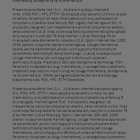
Internetową, dostępne są na stronie netia.pl.
Prezentowana oferta Netii S.A.: „Wybieram szybszy Internet 6
mies. sVOD (PON, HFC, ETTH)” obowiązuje przy zawarciu Umowy na czas
określony 24 pełnych Okresów Rozliczeniowych przy jednoczesnym
korzystaniu z rabatów za e-fakturę (5zł) i zgody marketingowe (5zł). W
przypadku rezygnacji lub niespełnienia warunków przyznania rabatów,
cena wzrośnie o 10 zł. Wraz z pierwszą fakturą zostanie naliczona opłata
aktywacyjna w wysokości 79 zł za Internet i 2 zł za Telewizję. Po 24
miesiącach cena abonamentu wzrasta o 10 zł. Szybki Internet Max (1000,
2000) stanowi wyłącznie nazwę marketingową. Usługa Internetowa
oparta jest na parametrach jakości wynikających z maksymalnych
parametrów technicznych danej technologii, w jakiej świadczona jest
Usługa Internetowa lub wynikających z ofertowych ustawień
technicznych łącza. Prędkość 2 Gb/s jest dostępna na technologii PON.
Parametry świadczenia Usługi Internetowej, w szczególności parametry
prędkości oraz wpływu innych Usług na Usługę Internetową, dostępne są
na stronie netia.pl. Oferta jest ograniczone terytorialnie do zasięgu
stacjonarnej sieci PON, HFC, ETTH Operatora.
Prezentowana oferta Netii S.A.: „Wybieram Internet bez zobowiązania
(CU, PON, HFC, ETTH)” obowiązuje przy zawarciu Umowy na czas
nieokreślony, przy jednoczesnym korzystaniu z rabatów za e-fakturę (5
zł) oraz zgody marketingowe (5 zł). W przypadku rezygnacji lub
niespełnienia warunków przyznania rabatów, cena wzrośnie o 10 zł. Wraz
z pierwszą fakturą zostanie naliczona opłata aktywacyjna w wysokości 79
zł za Internet i 2 zł za Telewizję. Szybki Internet Max (300, 600, 1000)
stanowi wyłącznie nazwę marketingową. Usługa Internetowa oparta jest
na parametrach jakości wynikających z maksymalnych parametrów
technicznych danej technologii, w jakiej świadczona jest Usługa
Internetowa, lub wynikających z ofertowych ustawień technicznych łącza.
Parametry świadczenia Usługi Internetowej, w szczególności parametry