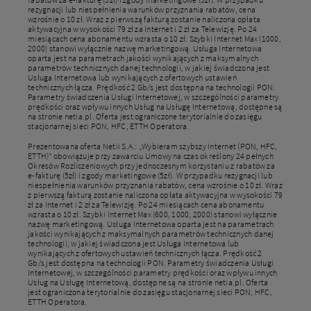
rezygnacji lub niespełnienia warunków przyznania rabatów, cena
wzrośnie o 10 zł. Wraz z pierwszą fakturą zostanie naliczona opłata
aktywacyjna w wysokości 79 zł za Internet i 2 zł za Telewizję. Po 24
miesiącach cena abonamentu wzrasta o 10 zł. Szybki Internet Max (1000,
2000) stanowi wyłącznie nazwę marketingową. Usługa Internetowa
oparta jest na parametrach jakości wynikających z maksymalnych
parametrów technicznych danej technologii, w jakiej świadczona jest
Usługa Internetowa lub wynikających z ofertowych ustawień
technicznych łącza. Prędkość 2 Gb/s jest dostępna na technologii PON.
Parametry świadczenia Usługi Internetowej, w szczególności parametry
prędkości oraz wpływu innych Usług na Usługę Internetową, dostępne są
na stronie netia.pl. Oferta jest ograniczone terytorialnie do zasięgu
stacjonarnej sieci PON, HFC, ETTH Operatora.
Prezentowana oferta Netii S.A.: „Wybieram szybszy Internet (PON, HFC,
ETTH)” obowiązuje przy zawarciu Umowy na czas określony 24 pełnych
Okresów Rozliczeniowych przy jednoczesnym korzystaniu z rabatów za
e-fakturę (5zł) i zgody marketingowe (5zł). W przypadku rezygnacji lub
niespełnienia warunków przyznania rabatów, cena wzrośnie o 10 zł. Wraz
z pierwszą fakturą zostanie naliczona opłata aktywacyjna w wysokości 79
zł za Internet i 2 zł za Telewizję. Po 24 miesiącach cena abonamentu
wzrasta o 10 zł. Szybki Internet Max (600, 1000, 2000) stanowi wyłącznie
nazwę marketingową. Usługa Internetowa oparta jest na parametrach
jakości wynikających z maksymalnych parametrów technicznych danej
technologii, w jakiej świadczona jest Usługa Internetowa lub
wynikających z ofertowych ustawień technicznych łącza. Prędkość 2
Gb/s jest dostępna na technologii PON. Parametry świadczenia Usługi
Internetowej, w szczególności parametry prędkości oraz wpływu innych
Usług na Usługę Internetową, dostępne są na stronie netia.pl. Oferta
jest ograniczona terytorialnie do zasięgu stacjonarnej sieci PON, HFC,
ETTH Operatora.